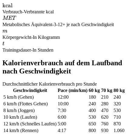
\text{kcal}
kcal
Verbrauch
-
Verbrannte kcal
MET
MET
Metabolisches Äquivalent
-
3-12+ je nach Geschwindigkeit
m
m
Körpergewicht
-
In Kilogramm
t
t
Trainingsdauer
-
In Stunden
Kalorienverbrauch auf dem Laufband
nach Geschwindigkeit
Durchschnittlicher Kalorienverbrauch pro Stunde
Geschwindigkeit
Pace (min/km)
60 kg
70 kg
80 kg
5 km/h (Gehen)
12:00
180
210
240
6 km/h (Flottes Gehen)
10:00
240
280
320
8 km/h (Joggen)
7:30
400
470
530
10 km/h (Laufen)
6:00
530
620
710
12 km/h (Schnelles Laufen)
5:00
650
760
870
14 km/h (Rennen)
4:17
800
930
1.060