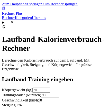
Zum Hauptinhalt springen
Zum Rechner springen
Rechner Plus
Rechner
Kategorien
Über uns
Laufband-Kalorienverbrauch-
Rechner
Berechne den Kalorienverbrauch auf dem Laufband. Mit
Geschwindigkeit, Steigung und Körpergewicht für präzise
Ergebnisse.
Laufband Training eingeben
Körpergewicht
(
kg
)
Trainingsdauer
(
Minuten
)
Geschwindigkeit
(
km/h
)
Steigung
0
%