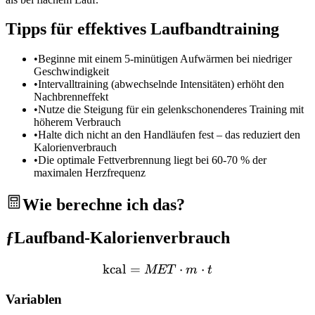
Tipps für effektives Laufbandtraining
•
Beginne mit einem 5-minütigen Aufwärmen bei niedriger
Geschwindigkeit
•
Intervalltraining (abwechselnde Intensitäten) erhöht den
Nachbrenneffekt
•
Nutze die Steigung für ein gelenkschonenderes Training mit
höherem Verbrauch
•
Halte dich nicht an den Handläufen fest – das reduziert den
Kalorienverbrauch
•
Die optimale Fettverbrennung liegt bei 60-70 % der
maximalen Herzfrequenz
Wie berechne ich das?
ƒ
Laufband-Kalorienverbrauch
kcal
=
\text{kcal} = MET \cdot 
⋅
⋅
MET
m
t
Variablen