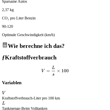
Sparsame Autos
2,37 kg
CO₂ pro Liter Benzin
90-120
Optimale Geschwindigkeit (km/h)
Wie berechne ich das?
ƒ
Kraftstoffverbrauch
L
V = \frac{L}{s} \times 10
=
×
100
V
s
Variablen
V
V
Kraftstoffverbrauch
-
Liter pro 100 km
L
L
Tankmenge
-
Beim Volltanken