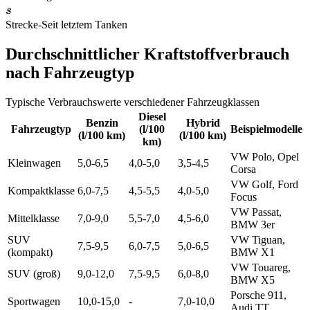
s
s
Strecke
-
Seit letztem Tanken
Durchschnittlicher Kraftstoffverbrauch
nach Fahrzeugtyp
Typische Verbrauchswerte verschiedener Fahrzeugklassen
Diesel
Benzin
Hybrid
Fahrzeugtyp
(l/100
Beispielmodelle
(l/100 km)
(l/100 km)
km)
VW Polo, Opel
Kleinwagen
5,0-6,5
4,0-5,0
3,5-4,5
Corsa
VW Golf, Ford
Kompaktklasse
6,0-7,5
4,5-5,5
4,0-5,0
Focus
VW Passat,
Mittelklasse
7,0-9,0
5,5-7,0
4,5-6,0
BMW 3er
SUV
VW Tiguan,
7,5-9,5
6,0-7,5
5,0-6,5
(kompakt)
BMW X1
VW Touareg,
SUV (groß)
9,0-12,0
7,5-9,5
6,0-8,0
BMW X5
Porsche 911,
Sportwagen
10,0-15,0
-
7,0-10,0
Audi TT