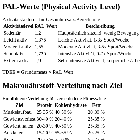
PAL-Werte (Physical Activity Level)
Aktivitätsfaktoren für Gesamtumsatz-Berechnung
Aktivitätslevel
PAL-Wert
Beschreibung
Sedentär
1,2
Hauptsächlich sitzend, wenig Bewegung
Leicht aktiv
1,375
Leichte Aktivität, 1-3x Sport/Woche
Moderat aktiv
1,55
Moderate Aktivität, 3-5x Sport/Woche
Sehr aktiv
1,725
Intensive Aktivität, 6-7x Sport/Woche
Extrem aktiv
1,9
Sehr intensive Aktivität, körperliche Arbe
TDEE = Grundumsatz × PAL-Wert
Makronährstoff-Verteilung nach Ziel
Empfohlene Verteilung für verschiedene Fitnessziele
Ziel
Protein
Kohlenhydrate
Fett
Muskelaufbau
25-35 %
40-50 %
20-30 %
Gewichtsverlust
30-40 %
20-40 %
25-35 %
Gewicht halten
20-30 %
40-50 %
25-35 %
Ausdauer
15-20 %
55-65 %
20-25 %
Keto
20-25 %
5-10 %
65-75 %