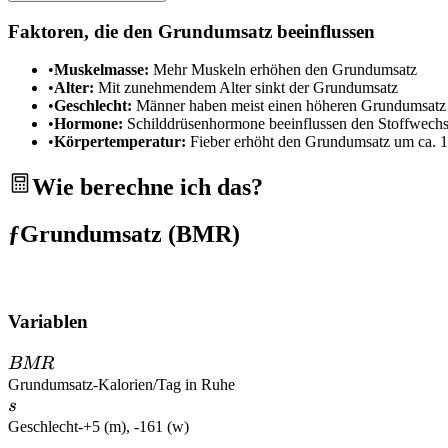
Faktoren, die den Grundumsatz beeinflussen
•
Muskelmasse:
Mehr Muskeln erhöhen den Grundumsatz
•
Alter:
Mit zunehmendem Alter sinkt der Grundumsatz
•
Geschlecht:
Männer haben meist einen höheren Grundumsatz
•
Hormone:
Schilddrüsenhormone beeinflussen den Stoffwechse
•
Körpertemperatur:
Fieber erhöht den Grundumsatz um ca. 
Wie berechne ich das?
ƒ
Grundumsatz (BMR)
Variablen
BMR
BMR
Grundumsatz
-
Kalorien/Tag in Ruhe
s
s
Geschlecht
-
+5 (m), -161 (w)