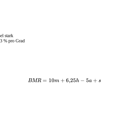
l stark
13 % pro Grad
=
10
+
BMR = 10m + 6{,}25h - 5
6
,
25
−
5
+
BMR
m
h
a
s