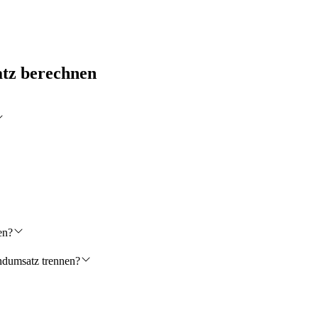
atz berechnen
en?
ndumsatz trennen?