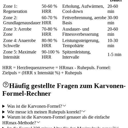
Zone 1:
50-60 %
Erholung, Aufwärmen,
20-60
Regeneration
HRR
Cool-down
min
Zone 2:
60-70 %
Fettverbrennung, aerobe
30-90
Grundlagenausdauer
HRR
Basis
min
Zone 3: Aerobe
70-80 %
Ausdauer- und
20-60
Zone
HRR
Fitnessverbesserung
min
Zone 4: Anaerobe
80-90 %
Leistungssteigerung,
10-30
Schwelle
HRR
Tempohärte
min
Zone 5: Maximale
90-100 %
Spitzenleistung,
1-5 min
Intensität
HRR
Intervalle
HRR = Herzfrequenzreserve = HRmax - Ruhepuls. Formel:
Zielpuls = (HRR x Intensität %) + Ruhepuls
Häufig gestellte Fragen zum Karvonen-
Formel-Rechner
Was ist die Karvonen-Formel?
Wie messe ich meinen Ruhepuls korrekt?
Warum ist die Karvonen-Formel genauer als die einfache
HRmax-Methode?