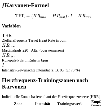
ƒ
Karvonen-Formel
THR
=
(
−
\text{THR} = (HR_{\max} 
)
⋅
+
H
R
H
R
I
H
R
m
a
x
rest
rest
Variablen
\text{THR}
THR
Zielherzfrequenz
-
Target Heart Rate in bpm
HR_{\max}
H
R
m
a
x
Maximalpuls
-
220 - Alter (oder gemessen)
HR_{\text{rest}}
H
R
rest
Ruhepuls
-
Puls in Ruhe in bpm
I
I
Intensität
-
Gewünschte Intensität (z. B. 0,7 für 70 %)
Herzfrequenz-Trainingszonen nach
Karvonen
Individuelle Zonen basierend auf der Herzfrequenzreserve (HRR)
Empf.
Zone
Intensität
Trainingszweck
Dauer