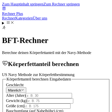
Zum Hauptinhalt springen
Zum Rechner springen
Rechner Plus
Rechner
Kategorien
Über uns
BFT-Rechner
Berechne deinen Körperfettanteil mit der Navy-Methode
Körperfettanteil berechnen
US Navy Methode zur Körperfettbestimmung
Körperfettanteil berechnen
Eingabedaten
Geschlecht
Männlich
Alter
(
Jahre
)
Gewicht
(
kg
)
Größe
(
cm
)
Bauchumfang (auf Nabelhöhe)
(
cm
)