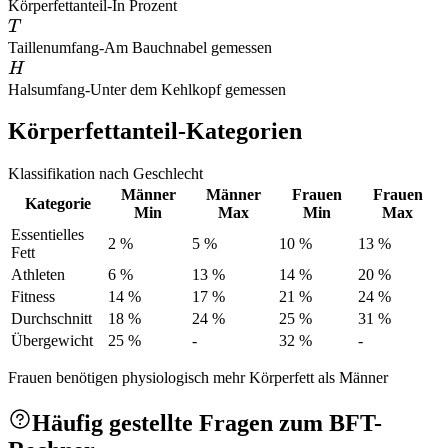
Körperfettanteil
-
In Prozent
T
T
Taillenumfang
-
Am Bauchnabel gemessen
H
H
Halsumfang
-
Unter dem Kehlkopf gemessen
Körperfettanteil-Kategorien
Klassifikation nach Geschlecht
Männer
Männer
Frauen
Frauen
Kategorie
Min
Max
Min
Max
Essentielles
2 %
5 %
10 %
13 %
Fett
Athleten
6 %
13 %
14 %
20 %
Fitness
14 %
17 %
21 %
24 %
Durchschnitt
18 %
24 %
25 %
31 %
Übergewicht
25 %
-
32 %
-
Frauen benötigen physiologisch mehr Körperfett als Männer
Häufig gestellte Fragen zum BFT-