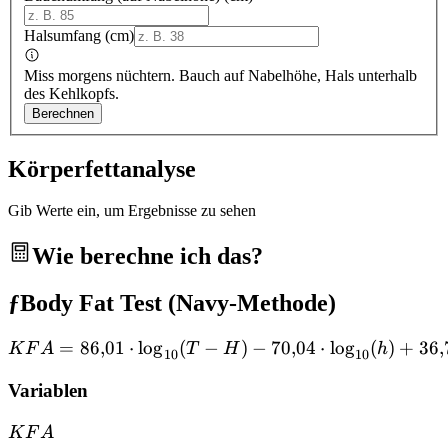
Halsumfang
(
cm
)
Miss morgens nüchtern. Bauch auf Nabelhöhe, Hals unterhalb
des Kehlkopfs.
Berechnen
Körperfettanalyse
Gib Werte ein, um Ergebnisse zu sehen
Wie berechne ich das?
ƒ
Body Fat Test (Navy-Methode)
=
86
,
01
⋅
lo
g
(
−
KFA = 86{,}01 \cdot \log_
)
−
70
,
04
⋅
lo
g
(
)
+
36
,
K
F
A
T
H
h
10
10
Variablen
KFA
K
F
A