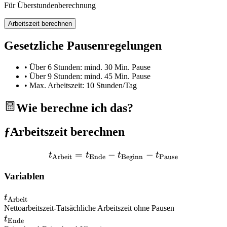
Für Überstundenberechnung
Arbeitszeit berechnen
Gesetzliche Pausenregelungen
• Über 6 Stunden: mind. 30 Min. Pause
• Über 9 Stunden: mind. 45 Min. Pause
• Max. Arbeitszeit: 10 Stunden/Tag
Wie berechne ich das?
ƒ
Arbeitszeit berechnen
=
−
t_{\text{Arbeit}} = t_{\t
−
t
t
t
t
Arbeit
Ende
Beginn
Pause
Variablen
t_{\text{Arbeit}}
t
Arbeit
Nettoarbeitszeit
-
Tatsächliche Arbeitszeit ohne Pausen
t_{\text{Ende}}
t
Ende