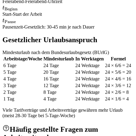
Feierabend
-
Feierabend-Uhrzeit
t_{\text{Beginn}}
t
Beginn
Start
-
Start der Arbeit
t_{\text{Pause}}
t
Pause
Pausenzeit
-
Gesetzlich: 30-45 min je nach Dauer
Gesetzlicher Urlaubsanspruch
Mindesturlaub nach dem Bundesurlaubsgesetz (BUrlG)
Arbeitstage/Woche
Mindesturlaub
In Werktagen
Formel
6 Tage
24 Tage
24 Werktage
24 × 6/6 = 24
5 Tage
20 Tage
24 Werktage
24 × 5/6 = 20
4 Tage
16 Tage
24 Werktage
24 × 4/6 = 16
3 Tage
12 Tage
24 Werktage
24 × 3/6 = 12
2 Tage
8 Tage
24 Werktage
24 × 2/6 = 8
1 Tag
4 Tage
24 Werktage
24 × 1/6 = 4
Viele Tarifverträge und Arbeitsverträge gewähren mehr Urlaub
(meist 28-30 Tage bei 5-Tage-Woche)
Häufig gestellte Fragen zum