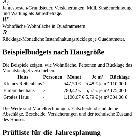
A_j
A
j
Jahresposten
-
Grundsteuer, Versicherungen, Müll, Straßenreinigung
und Wartung als Jahresbeträge.
W
W
Wohnfläche
-
Wohnfläche in Quadratmetern.
R
R
Rücklage
-
Monatliche Instandhaltungsrücklage je Quadratmeter.
Beispielbudgets nach Hausgröße
Die Beispiele zeigen, wie Wohnfläche, Personen und Rücklage das
Monatsbudget verschieben.
Haus
Personen
Monat
Je m²
Rücklage
Kleines Reihenhaus
2
547,50 €
5,48 € je m²
110,00 €
Einfamilienhaus
3
780,42 €
5,57 € je m²
175,00 €
Großes Haus
4
1.100,67 €
5,79 € je m²
304,00 €
Die Werte sind Modellrechnungen. Entscheidend sind deine
Abschläge, Bescheide, Versicherungen und der technische Zustand
des Hauses.
Prüfliste für die Jahresplanung