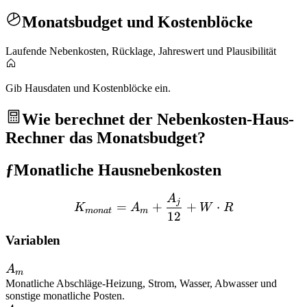
Monatsbudget und Kostenblöcke
Laufende Nebenkosten, Rücklage, Jahreswert und Plausibilität
Gib Hausdaten und Kostenblöcke ein.
Wie berechnet der Nebenkosten-Haus-
Rechner das Monatsbudget?
ƒ
Monatliche Hausnebenkosten
A
K_{monat}=A_m+\frac{
j
=
+
+
⋅
K
A
W
R
m
o
na
t
m
12
Variablen
A_m
A
m
Monatliche Abschläge
-
Heizung, Strom, Wasser, Abwasser und
sonstige monatliche Posten.