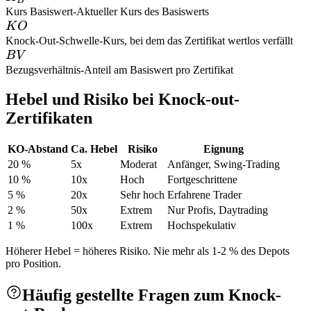
B
Kurs Basiswert
-
Aktueller Kurs des Basiswerts
KO
K
O
Knock-Out-Schwelle
-
Kurs, bei dem das Zertifikat wertlos verfällt
BV
B
V
Bezugsverhältnis
-
Anteil am Basiswert pro Zertifikat
Hebel und Risiko bei Knock-out-
Zertifikaten
KO-Abstand
Ca. Hebel
Risiko
Eignung
20 %
5x
Moderat
Anfänger, Swing-Trading
10 %
10x
Hoch
Fortgeschrittene
5 %
20x
Sehr hoch
Erfahrene Trader
2 %
50x
Extrem
Nur Profis, Daytrading
1 %
100x
Extrem
Hochspekulativ
Höherer Hebel = höheres Risiko. Nie mehr als 1-2 % des Depots
pro Position.
Häufig gestellte Fragen zum Knock-