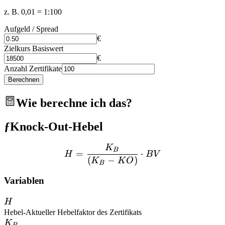
z. B. 0,01 = 1:100
Aufgeld / Spread
€
Zielkurs Basiswert
€
Anzahl Zertifikate
Berechnen
Wie berechne ich das?
ƒ
Knock-Out-Hebel
K
H = \frac{K_B}{(K_B - K
B
=
⋅
H
B
V
(
−
)
K
K
O
B
Variablen
H
H
Hebel
-
Aktueller Hebelfaktor des Zertifikats
K_B
K