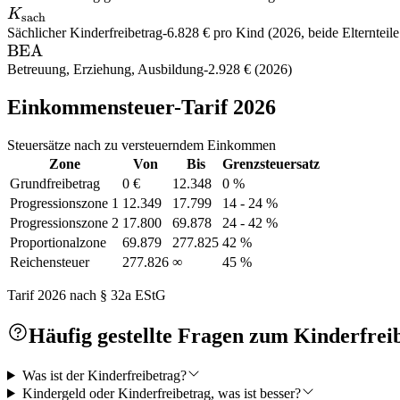
K_{\text{sach}}
K
sach
Sächlicher Kinderfreibetrag
-
6.828 € pro Kind (2026, beide Elterntei
\text{BEA}
BEA
Betreuung, Erziehung, Ausbildung
-
2.928 € (2026)
Einkommensteuer-Tarif 2026
Steuersätze nach zu versteuerndem Einkommen
Zone
Von
Bis
Grenzsteuersatz
Grundfreibetrag
0 €
12.348
0 %
Progressionszone 1
12.349
17.799
14 - 24 %
Progressionszone 2
17.800
69.878
24 - 42 %
Proportionalzone
69.879
277.825
42 %
Reichensteuer
277.826
∞
45 %
Tarif 2026 nach § 32a EStG
Häufig gestellte Fragen zum Kinderfre
Was ist der Kinderfreibetrag?
Kindergeld oder Kinderfreibetrag, was ist besser?