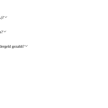
A)?
s?
dergeld gezahlt?