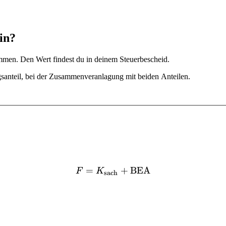
in?
mmen. Den Wert findest du in deinem Steuerbescheid.
gsanteil, bei der Zusammenveranlagung mit beiden Anteilen.
=
F = K_{\text{sach}} + \
+
BEA
F
K
sach