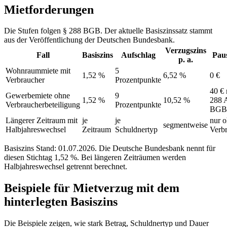
Mietforderungen
Die Stufen folgen § 288 BGB. Der aktuelle Basiszinssatz stammt
aus der Veröffentlichung der Deutschen Bundesbank.
Verzugszins
Fall
Basiszins
Aufschlag
Pau
p. a.
Wohnraummiete mit
5
1,52 %
6,52 %
0 €
Verbraucher
Prozentpunkte
40 € 
Gewerbemiete ohne
9
1,52 %
10,52 %
288 
Verbraucherbeteiligung
Prozentpunkte
BGB
Längerer Zeitraum mit
je
je
nur 
segmentweise
Halbjahreswechsel
Zeitraum
Schuldnertyp
Verb
Basiszins Stand: 01.07.2026. Die Deutsche Bundesbank nennt für
diesen Stichtag 1,52 %. Bei längeren Zeiträumen werden
Halbjahreswechsel getrennt berechnet.
Beispiele für Mietverzug mit dem
hinterlegten Basiszins
Die Beispiele zeigen, wie stark Betrag, Schuldnertyp und Dauer