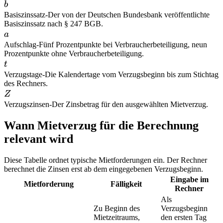
b
b
Basiszinssatz
-
Der von der Deutschen Bundesbank veröffentlichte
Basiszinssatz nach § 247 BGB.
a
a
Aufschlag
-
Fünf Prozentpunkte bei Verbraucherbeteiligung, neun
Prozentpunkte ohne Verbraucherbeteiligung.
t
t
Verzugstage
-
Die Kalendertage vom Verzugsbeginn bis zum Stichtag
des Rechners.
Z
Z
Verzugszinsen
-
Der Zinsbetrag für den ausgewählten Mietverzug.
Wann Mietverzug für die Berechnung
relevant wird
Diese Tabelle ordnet typische Mietforderungen ein. Der Rechner
berechnet die Zinsen erst ab dem eingegebenen Verzugsbeginn.
Eingabe im
Mietforderung
Fälligkeit
Rechner
Als
Zu Beginn des
Verzugsbeginn
Mietzeitraums,
den ersten Tag