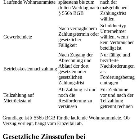
Laufende Wohnraummiete
spätestens bis zum
nach der
dritten Werktag nach
maßgeblichen
§ 556b BGB
Zahlungsfrist
wählen
Schuldnertyp
Nach vertraglichem
Unternehmer
Zahlungstermin oder
Gewerbemiete
wählen, wenn
gesetzlicher
kein Verbraucher
Fälligkeit
beteiligt ist
Nach Zugang der
Nur fällige und
Abrechnung und
bezifferte
Ablauf der dort
Nachforderungen
Betriebskostennachzahlung
gesetzten oder
als
gesetzlichen
Forderungsbetrag
Zahlungsfrist
eintragen
Ab Zahlung ist nur
Für Zeiträume
Teilzahlung auf
noch die
vor und nach der
Mietrückstand
Restforderung zu
Teilzahlung
verzinsen
getrennt rechnen
Grundlage ist § 556b BGB für die laufende Wohnraummiete. Ob
Verzug vorliegt, hängt vom Einzelfall ab.
Gesetzliche Zinsstufen bei