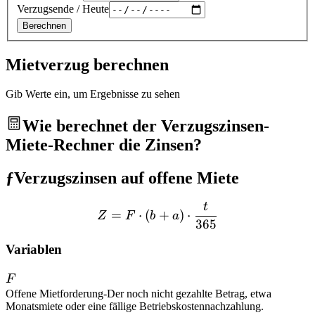
Verzugsende / Heute
Berechnen
Mietverzug berechnen
Gib Werte ein, um Ergebnisse zu sehen
Wie berechnet der Verzugszinsen-
Miete-Rechner die Zinsen?
ƒ
Verzugszinsen auf offene Miete
t
Z = F \cdot (b + a) \cdot
=
⋅
(
+
)
⋅
Z
F
b
a
365
Variablen
F
F
Offene Mietforderung
-
Der noch nicht gezahlte Betrag, etwa
Monatsmiete oder eine fällige Betriebskostennachzahlung.