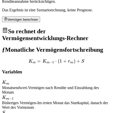
Renditeannahme berücksichtigen.
Das Ergebnis ist eine Szenariorechnung, keine Prognose.
Vermögen berechnen
So rechnet der
Vermögensentwicklungs-Rechner
ƒ
Monatliche Vermögensfortschreibung
=
⋅
K_m = K_{m-1} \cdot (1 
(
1
+
)
+
K
K
r
S
−
1
m
m
m
Variablen
K_m
K
m
Monatsendwert
-
Vermögen nach Rendite und Einzahlung des
Monats
K_{m-
K
−
1
m
1}
Bisheriges Vermögen
-
Im ersten Monat das Startkapital, danach der
Wert des Vormonats
S
S