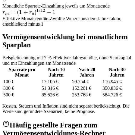
Monatliche Sparrate
-
Einzahlung jeweils am Monatsende
1/12
r_m = (1 +
=
(
1
+
)
−
1
r
r
m
a
r_a)^{1/12}
Effektive Monatsrendite
-
Zwölfte Wurzel aus dem Jahresfaktor,
anschließend minus 1
- 1
Vermögensentwicklung bei monatlichem
Sparplan
Beispielrechnung mit 7 % effektiver Jahresrendite, ohne Startkapital
und mit Einzahlungen am Monatsende
Sparrate pro
Nach 10
Nach 20
Nach 30
Monat
Jahren
Jahren
Jahren
100 €
17.105 €
50.754 €
116.945 €
300 €
51.316 €
152.261 €
350.836 €
500 €
85.526 €
253.768 €
584.726 €
Kosten, Steuern und Inflation sind nicht separat berücksichtigt. Die
Werte sind gerundete Szenarien, keine Prognose.
Häufig gestellte Fragen zum
Vermögensentwicklungs-Rechner