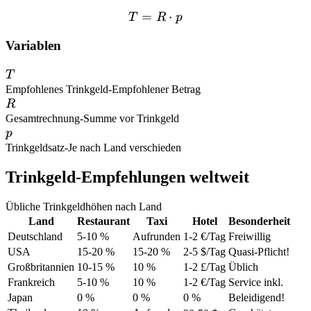
=
T = R \cdot p
⋅
T
R
p
Variablen
T
T
Empfohlenes Trinkgeld
-
Empfohlener Betrag
R
R
Gesamtrechnung
-
Summe vor Trinkgeld
p
p
Trinkgeldsatz
-
Je nach Land verschieden
Trinkgeld-Empfehlungen weltweit
Übliche Trinkgeldhöhen nach Land
Land
Restaurant
Taxi
Hotel
Besonderheit
Deutschland
5-10 %
Aufrunden
1-2 €/Tag
Freiwillig
USA
15-20 %
15-20 %
2-5 $/Tag
Quasi-Pflicht!
Großbritannien
10-15 %
10 %
1-2 £/Tag
Üblich
Frankreich
5-10 %
10 %
1-2 €/Tag
Service inkl.
Japan
0 %
0 %
0 %
Beleidigend!