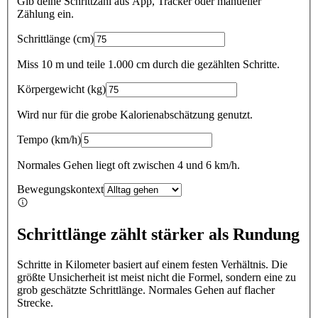
Gib deine Schrittzahl aus App, Tracker oder manueller
Zählung ein.
Schrittlänge
(
cm
)
Miss 10 m und teile 1.000 cm durch die gezählten Schritte.
Körpergewicht
(
kg
)
Wird nur für die grobe Kalorienabschätzung genutzt.
Tempo
(
km/h
)
Normales Gehen liegt oft zwischen 4 und 6 km/h.
Bewegungskontext
Schrittlänge zählt stärker als Rundung
Schritte in Kilometer
basiert auf einem festen Verhältnis. Die
größte Unsicherheit ist meist nicht die Formel, sondern eine zu
grob geschätzte Schrittlänge.
Normales Gehen auf flacher
Strecke.