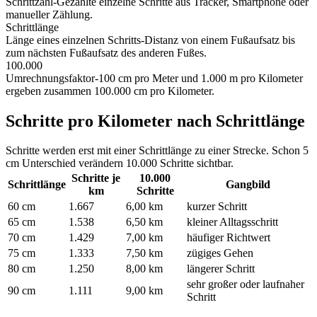
Schrittzahl
-
Gezählte einzelne Schritte aus Tracker, Smartphone oder
manueller Zählung.
Schrittlänge
Länge eines einzelnen Schritts
-
Distanz von einem Fußaufsatz bis
zum nächsten Fußaufsatz des anderen Fußes.
100.000
Umrechnungsfaktor
-
100 cm pro Meter und 1.000 m pro Kilometer
ergeben zusammen 100.000 cm pro Kilometer.
Schritte pro Kilometer nach Schrittlänge
Schritte werden erst mit einer Schrittlänge zu einer Strecke. Schon 5
cm Unterschied verändern 10.000 Schritte sichtbar.
Schritte je
10.000
Schrittlänge
Gangbild
km
Schritte
60 cm
1.667
6,00 km
kurzer Schritt
65 cm
1.538
6,50 km
kleiner Alltagsschritt
70 cm
1.429
7,00 km
häufiger Richtwert
75 cm
1.333
7,50 km
zügiges Gehen
80 cm
1.250
8,00 km
längerer Schritt
sehr großer oder laufnaher
90 cm
1.111
9,00 km
Schritt