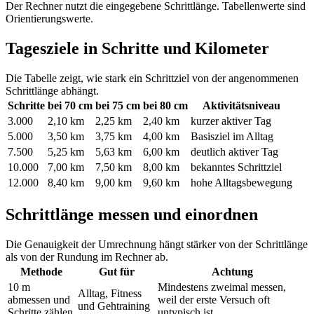
Der Rechner nutzt die eingegebene Schrittlänge. Tabellenwerte sind
Orientierungswerte.
Tagesziele in Schritte und Kilometer
Die Tabelle zeigt, wie stark ein Schrittziel von der angenommenen
Schrittlänge abhängt.
Schritte
bei 70 cm
bei 75 cm
bei 80 cm
Aktivitätsniveau
3.000
2,10 km
2,25 km
2,40 km
kurzer aktiver Tag
5.000
3,50 km
3,75 km
4,00 km
Basisziel im Alltag
7.500
5,25 km
5,63 km
6,00 km
deutlich aktiver Tag
10.000
7,00 km
7,50 km
8,00 km
bekanntes Schrittziel
12.000
8,40 km
9,00 km
9,60 km
hohe Alltagsbewegung
Schrittlänge messen und einordnen
Die Genauigkeit der Umrechnung hängt stärker von der Schrittlänge
als von der Rundung im Rechner ab.
Methode
Gut für
Achtung
10 m
Mindestens zweimal messen,
Alltag, Fitness
abmessen und
weil der erste Versuch oft
und Gehtraining
Schritte zählen
untypisch ist.