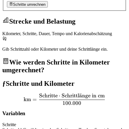
Schritte umrechnen
Strecke und Belastung
Kilometer, Schritte, Dauer, Tempo und Kalorienabschätzung
Gib Schrittzahl oder Kilometer und deine Schrittlänge ein.
Wie werden Schritte in Kilometer
umgerechnet?
ƒ
Schritte und Kilometer
Schritte
⋅
Schrittl
a
¨
nge in cm
\text{km} = \frac{\text{S
km
=
100.000
Variablen
Schritte