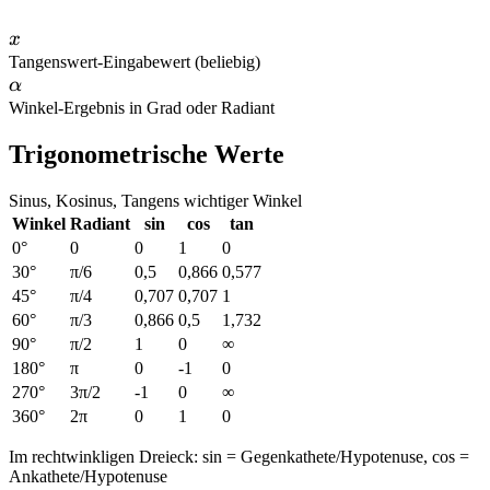
x
x
Tangenswert
-
Eingabewert (beliebig)
\alpha
α
Winkel
-
Ergebnis in Grad oder Radiant
Trigonometrische Werte
Sinus, Kosinus, Tangens wichtiger Winkel
Winkel
Radiant
sin
cos
tan
0°
0
0
1
0
30°
π/6
0,5
0,866
0,577
45°
π/4
0,707
0,707
1
60°
π/3
0,866
0,5
1,732
90°
π/2
1
0
∞
180°
π
0
-1
0
270°
3π/2
-1
0
∞
360°
2π
0
1
0
Im rechtwinkligen Dreieck: sin = Gegenkathete/Hypotenuse, cos =
Ankathete/Hypotenuse