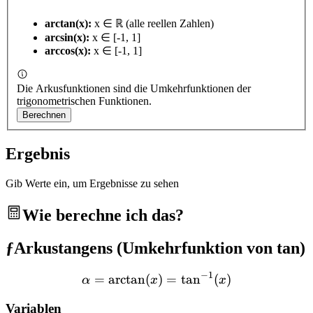
arctan(x):
x ∈ ℝ (alle reellen Zahlen)
arcsin(x):
x ∈ [-1, 1]
arccos(x):
x ∈ [-1, 1]
Die Arkusfunktionen sind die Umkehrfunktionen der
trigonometrischen Funktionen.
Berechnen
Ergebnis
Gib Werte ein, um Ergebnisse zu sehen
Wie berechne ich das?
ƒ
Arkustangens (Umkehrfunktion von tan)
−
1
=
arctan
(
\alpha = \arctan(x) = \ta
)
=
tan
(
)
α
x
x
Variablen