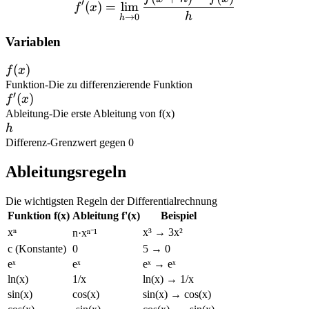
′
(
)
=
lim
f
x
h
→
0
h
Variablen
f(x)
(
)
f
x
Funktion
-
Die zu differenzierende Funktion
′
f'(x)
(
)
f
x
Ableitung
-
Die erste Ableitung von f(x)
h
h
Differenz
-
Grenzwert gegen 0
Ableitungsregeln
Die wichtigsten Regeln der Differentialrechnung
Funktion f(x)
Ableitung f'(x)
Beispiel
xⁿ
x³ → 3x²
n·xⁿ⁻¹
c (Konstante)
0
5 → 0
eˣ
eˣ
eˣ → eˣ
ln(x)
1/x
ln(x) → 1/x
sin(x)
cos(x)
sin(x) → cos(x)