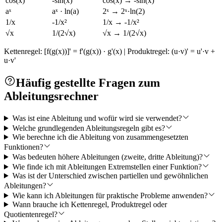
cos(x)
-sin(x)
cos(x) → -sin(x)
aˣ
aˣ · ln(a)
2ˣ → 2ˣ·ln(2)
1/x
-1/x²
1/x → -1/x²
√x
1/(2√x)
√x → 1/(2√x)
Kettenregel: [f(g(x))]' = f'(g(x)) · g'(x) | Produktregel: (u·v)' = u'·v +
u·v'
Häufig gestellte Fragen zum
Ableitungsrechner
Was ist eine Ableitung und wofür wird sie verwendet?
Welche grundlegenden Ableitungsregeln gibt es?
Wie berechne ich die Ableitung von zusammengesetzten
Funktionen?
Was bedeuten höhere Ableitungen (zweite, dritte Ableitung)?
Wie finde ich mit Ableitungen Extremstellen einer Funktion?
Was ist der Unterschied zwischen partiellen und gewöhnlichen
Ableitungen?
Wie kann ich Ableitungen für praktische Probleme anwenden?
Wann brauche ich Kettenregel, Produktregel oder
Quotientenregel?