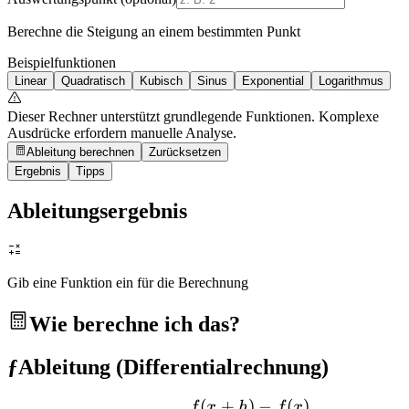
Berechne die Steigung an einem bestimmten Punkt
Beispielfunktionen
Linear
Quadratisch
Kubisch
Sinus
Exponential
Logarithmus
Dieser Rechner unterstützt grundlegende Funktionen. Komplexe
Ausdrücke erfordern manuelle Analyse.
Ableitung berechnen
Zurücksetzen
Ergebnis
Tipps
Ableitungsergebnis
Gib eine Funktion ein für die Berechnung
Wie berechne ich das?
ƒ
Ableitung (Differentialrechnung)
(
+
)
−
(
)
f'(x) = \lim_{h \to 0} \fr
f
x
h
f
x