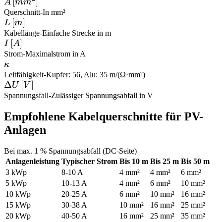
A \,
[
]
A
m
m
[mm^2]
Querschnitt
-
In mm²
L
[
]
L
m
\,
Kabellänge
-
Einfache Strecke in m
I
[
]
I
A
[m]
\,
Strom
-
Maximalstrom in A
\kappa
κ
[A]
Leitfähigkeit
-
Kupfer: 56, Alu: 35 m/(Ω·mm²)
\Delta
Δ
[
]
U
V
U \,
Spannungsfall
-
Zulässiger Spannungsabfall in V
[V]
Empfohlene Kabelquerschnitte für PV-
Anlagen
Bei max. 1 % Spannungsabfall (DC-Seite)
Anlagenleistung
Typischer Strom
Bis 10 m
Bis 25 m
Bis 50 m
3 kWp
8-10 A
4 mm²
4 mm²
6 mm²
5 kWp
10-13 A
4 mm²
6 mm²
10 mm²
10 kWp
20-25 A
6 mm²
10 mm²
16 mm²
15 kWp
30-38 A
10 mm²
16 mm²
25 mm²
20 kWp
40-50 A
16 mm²
25 mm²
35 mm²