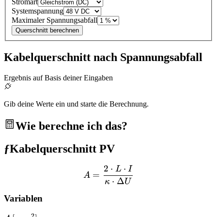
Stromart
Systemspannung
Maximaler Spannungsabfall
Querschnitt berechnen
Kabelquerschnitt nach Spannungsabfall
Ergebnis auf Basis deiner Eingaben
Gib deine Werte ein und starte die Berechnung.
Wie berechne ich das?
ƒ
Kabelquerschnitt PV
2
⋅
⋅
L
I
A = \frac{2 \cdot L \cdot
=
A
⋅
Δ
κ
U
Variablen
2