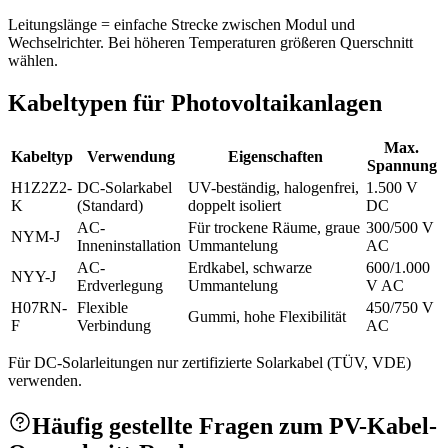
Leitungslänge = einfache Strecke zwischen Modul und
Wechselrichter. Bei höheren Temperaturen größeren Querschnitt
wählen.
Kabeltypen für Photovoltaikanlagen
Max.
Kabeltyp
Verwendung
Eigenschaften
Spannung
H1Z2Z2-
DC-Solarkabel
UV-beständig, halogenfrei,
1.500 V
K
(Standard)
doppelt isoliert
DC
AC-
Für trockene Räume, graue
300/500 V
NYM-J
Inneninstallation
Ummantelung
AC
AC-
Erdkabel, schwarze
600/1.000
NYY-J
Erdverlegung
Ummantelung
V AC
H07RN-
Flexible
450/750 V
Gummi, hohe Flexibilität
F
Verbindung
AC
Für DC-Solarleitungen nur zertifizierte Solarkabel (TÜV, VDE)
verwenden.
Häufig gestellte Fragen zum PV-Kabel-