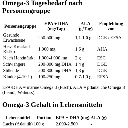
Omega-3 Tagesbedarf nach
Personengruppe
EPA + DHA
ALA
Empfehlung
Personengruppe
(mg/Tag)
(g/Tag)
von
Gesunde
250-500 mg
1,1-1,6 g
DGE / EFSA
Erwachsene
Herz-Kreislauf-
1.000 mg
1,6 g
AHA
Risiko
Nach Herzinfarkt
1.000-4.000 mg
2 g
ESC
Schwangere
200-300 mg DHA
1,4 g
DGE
Stillende
200-300 mg DHA
1,3 g
DGE
Kinder (4-10 J.)
100-250 mg
0,7-1,0 g
EFSA
EPA/DHA = marine Omega-3 (Fisch). ALA = pflanzliche Omega-3
(Leinöl, Walnuss).
Omega-3 Gehalt in Lebensmitteln
Lebensmittel
Portion
EPA + DHA (mg)
ALA (g)
Lachs (Atlantik)
100 g
2.000-2.500
-