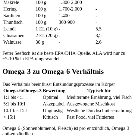
Makrele
100 g
1.800-2.000
-
Hering
100 g
1.700-2.000
-
Sardinen
100 g
1.400
-
Thunfisch
100 g
300-900
-
Leinöl
1 EL (10 g)
-
5,5
Chiasamen
2 EL (20 g)
-
3,5
Walnüsse
30 g
-
2,6
Fetter Seefisch ist die beste EPA/DHA-Quelle. ALA wird nur zu
~5-10 % in EPA umgewandelt.
Omega-3 zu Omega-6 Verhältnis
Das Verhältnis beeinflusst Entzündungsprozesse im Körper
Omega-6:Omega-3
Bewertung
Typisch für
1:1 bis 4:1
Optimal
Mediterrane Ernährung, viel Fisch
5:1 bis 10:1
Akzeptabel
Ausgewogene Mischkost
10:1 bis 15:1
Ungünstig
Westliche Durchschnittsernährung
> 15:1
Kritisch
Fast Food, viel Frittiertes
Omega-6 (Sonnenblumenöl, Fleisch) ist pro-entzündlich, Omega-3
anti-entzündlich.