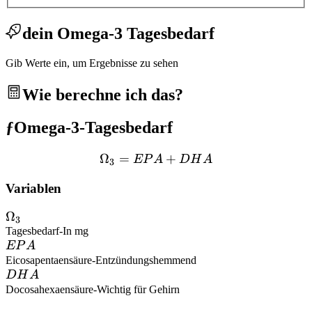
dein Omega-3 Tagesbedarf
Gib Werte ein, um Ergebnisse zu sehen
Wie berechne ich das?
ƒ
Omega-3-Tagesbedarf
Ω
=
\Omega_3 = EPA + DHA
+
EP
A
DH
A
3
Variablen
\Omega_3
Ω
3
Tagesbedarf
-
In mg
EPA
EP
A
Eicosapentaensäure
-
Entzündungshemmend
DHA
DH
A
Docosahexaensäure
-
Wichtig für Gehirn