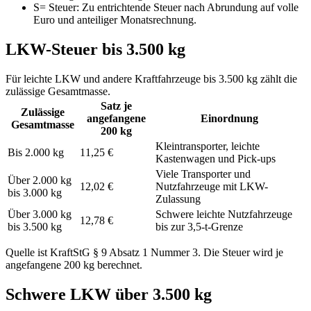
S
=
Steuer
:
Zu entrichtende Steuer nach Abrundung auf volle
Euro und anteiliger Monatsrechnung.
LKW-Steuer bis 3.500 kg
Für leichte LKW und andere Kraftfahrzeuge bis 3.500 kg zählt die
zulässige Gesamtmasse.
Satz je
Zulässige
angefangene
Einordnung
Gesamtmasse
200 kg
Kleintransporter, leichte
Bis 2.000 kg
11,25 €
Kastenwagen und Pick-ups
Viele Transporter und
Über 2.000 kg
12,02 €
Nutzfahrzeuge mit LKW-
bis 3.000 kg
Zulassung
Über 3.000 kg
Schwere leichte Nutzfahrzeuge
12,78 €
bis 3.500 kg
bis zur 3,5-t-Grenze
Quelle ist KraftStG § 9 Absatz 1 Nummer 3. Die Steuer wird je
angefangene 200 kg berechnet.
Schwere LKW über 3.500 kg