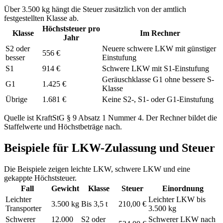
Über 3.500 kg hängt die Steuer zusätzlich von der amtlich
festgestellten Klasse ab.
Höchststeuer pro
Klasse
Im Rechner
Jahr
S2 oder
Neuere schwere LKW mit günstiger
556 €
besser
Einstufung
S1
914 €
Schwere LKW mit S1-Einstufung
Geräuschklasse G1 ohne bessere S-
G1
1.425 €
Klasse
Übrige
1.681 €
Keine S2-, S1- oder G1-Einstufung
Quelle ist KraftStG § 9 Absatz 1 Nummer 4. Der Rechner bildet die
Staffelwerte und Höchstbeträge nach.
Beispiele für LKW-Zulassung und Steuer
Die Beispiele zeigen leichte LKW, schwere LKW und eine
gekappte Höchststeuer.
Fall
Gewicht
Klasse
Steuer
Einordnung
Leichter
Leichter LKW bis
3.500 kg
Bis 3,5 t
210,00 €
Transporter
3.500 kg
Schwerer
12.000
S2 oder
Schwerer LKW nach