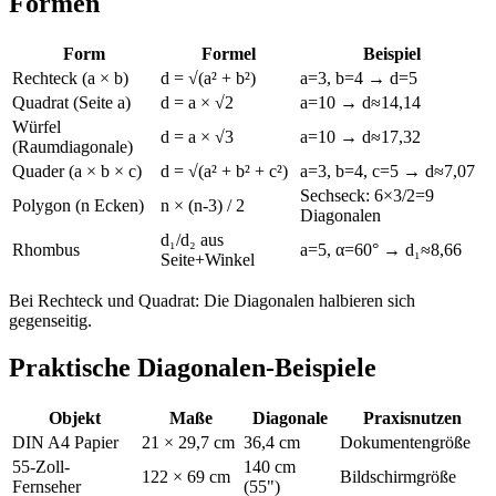
Formen
Form
Formel
Beispiel
Rechteck (a × b)
d = √(a² + b²)
a=3, b=4 → d=5
Quadrat (Seite a)
d = a × √2
a=10 → d≈14,14
Würfel
d = a × √3
a=10 → d≈17,32
(Raumdiagonale)
Quader (a × b × c)
d = √(a² + b² + c²)
a=3, b=4, c=5 → d≈7,07
Sechseck: 6×3/2=9
Polygon (n Ecken)
n × (n-3) / 2
Diagonalen
d₁/d₂ aus
Rhombus
a=5, α=60° → d₁≈8,66
Seite+Winkel
Bei Rechteck und Quadrat: Die Diagonalen halbieren sich
gegenseitig.
Praktische Diagonalen-Beispiele
Objekt
Maße
Diagonale
Praxisnutzen
DIN A4 Papier
21 × 29,7 cm
36,4 cm
Dokumentengröße
55-Zoll-
140 cm
122 × 69 cm
Bildschirmgröße
Fernseher
(55")