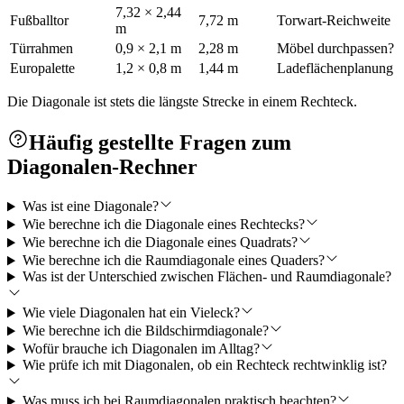
7,32 × 2,44
Fußballtor
7,72 m
Torwart-Reichweite
m
Türrahmen
0,9 × 2,1 m
2,28 m
Möbel durchpassen?
Europalette
1,2 × 0,8 m
1,44 m
Ladeflächenplanung
Die Diagonale ist stets die längste Strecke in einem Rechteck.
Häufig gestellte Fragen zum
Diagonalen-Rechner
Was ist eine Diagonale?
Wie berechne ich die Diagonale eines Rechtecks?
Wie berechne ich die Diagonale eines Quadrats?
Wie berechne ich die Raumdiagonale eines Quaders?
Was ist der Unterschied zwischen Flächen- und Raumdiagonale?
Wie viele Diagonalen hat ein Vieleck?
Wie berechne ich die Bildschirmdiagonale?
Wofür brauche ich Diagonalen im Alltag?
Wie prüfe ich mit Diagonalen, ob ein Rechteck rechtwinklig ist?
Was muss ich bei Raumdiagonalen praktisch beachten?