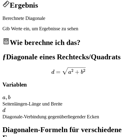
Ergebnis
Berechnete Diagonale
Gib Werte ein, um Ergebnisse zu sehen
Wie berechne ich das?
ƒ
Diagonale eines Rechtecks/Quadrats
d = \sqrt{a^2 + b^2}
2
2
=
+
d
a
b
Variablen
a,
,
a
b
b
Seitenlängen
-
Länge und Breite
d
d
Diagonale
-
Verbindung gegenüberliegender Ecken
Diagonalen-Formeln für verschiedene