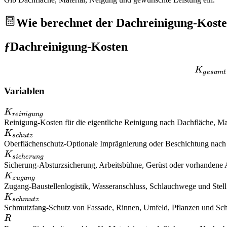
Wie berechnet der Dachreinigung-Kost
ƒ
Dachreinigung-Kosten
K
g
es
am
t
Variablen
K_{reinigung}
K
re
ini
gu
n
g
Reinigung
-
Kosten für die eigentliche Reinigung nach Dachfläche, 
K_{schutz}
K
sc
h
u
t
z
Oberflächenschutz
-
Optionale Imprägnierung oder Beschichtung nach
K_{sicherung}
K
s
i
c
h
er
u
n
g
Sicherung
-
Absturzsicherung, Arbeitsbühne, Gerüst oder vorhandene
K_{zugang}
K
z
ug
an
g
Zugang
-
Baustellenlogistik, Wasseranschluss, Schlauchwege und Stell
K_{schmutz}
K
sc
hm
u
t
z
Schmutzfang
-
Schutz von Fassade, Rinnen, Umfeld, Pflanzen und Sc
R
R