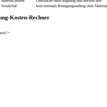
Material prüfen
Oberfläche muss tragfähig und trocken sein
Sonderfall
kein normaler Reinigungsauftrag ohne Materia
gung-Kosten-Rechner
reis?