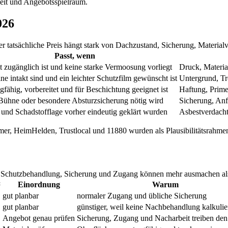
beit und Angebotsspielraum.
026
tatsächliche Preis hängt stark von Dachzustand, Sicherung, Material
Passt, wenn
 zugänglich ist und keine starke Vermoosung vorliegt
Druck, Materia
ne intakt sind und ein leichter Schutzfilm gewünscht ist
Untergrund, Tr
gfähig, vorbereitet und für Beschichtung geeignet ist
Haftung, Prime
Bühne oder besondere Absturzsicherung nötig wird
Sicherung, Anfa
 und Schadstofflage vorher eindeutig geklärt wurden
Asbestverdach
, HeimHelden, Trustlocal und 11880 wurden als Plausibilitätsrahmen g
t. Schutzbehandlung, Sicherung und Zugang können mehr ausmachen als
²
Einordnung
Warum
gut planbar
normaler Zugang und übliche Sicherung
gut planbar
günstiger, weil keine Nachbehandlung kalkulie
Angebot genau prüfen
Sicherung, Zugang und Nacharbeit treiben den