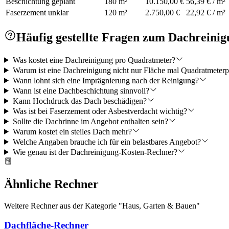
Beschichtung geplant
180 m²
10.150,00 €
56,39 € / m²
Faserzement unklar
120 m²
2.750,00 €
22,92 € / m²
Häufig gestellte Fragen zum Dachreini
Was kostet eine Dachreinigung pro Quadratmeter?
Warum ist eine Dachreinigung nicht nur Fläche mal Quadratmeterp
Wann lohnt sich eine Imprägnierung nach der Reinigung?
Wann ist eine Dachbeschichtung sinnvoll?
Kann Hochdruck das Dach beschädigen?
Was ist bei Faserzement oder Asbestverdacht wichtig?
Sollte die Dachrinne im Angebot enthalten sein?
Warum kostet ein steiles Dach mehr?
Welche Angaben brauche ich für ein belastbares Angebot?
Wie genau ist der Dachreinigung-Kosten-Rechner?
Ähnliche Rechner
Weitere Rechner aus der Kategorie "
Haus, Garten & Bauen
"
Dachfläche-Rechner