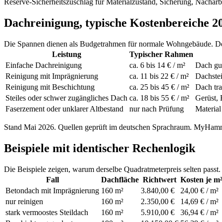
Reserve
-
Sicherheitszuschlag für Materialzustand, Sicherung, Nachar
Dachreinigung, typische Kostenbereiche 2
Die Spannen dienen als Budgetrahmen für normale Wohngebäude. Der 
Leistung
Typischer Rahmen
Einfache Dachreinigung
ca. 6 bis 14 € / m²
Dach gut
Reinigung mit Imprägnierung
ca. 11 bis 22 € / m²
Dachstei
Reinigung mit Beschichtung
ca. 25 bis 45 € / m²
Dach tra
Steiles oder schwer zugängliches Dach
ca. 18 bis 55 € / m²
Gerüst, 
Faserzement oder unklarer Altbestand
nur nach Prüfung
Material
Stand Mai 2026. Quellen geprüft im deutschen Sprachraum. MyHammer
Beispiele mit identischer Rechenlogik
Die Beispiele zeigen, warum derselbe Quadratmeterpreis selten pass
Fall
Dachfläche
Richtwert
Kosten je m
Betondach mit Imprägnierung
160 m²
3.840,00 €
24,00 € / m²
nur reinigen
160 m²
2.350,00 €
14,69 € / m²
stark vermoostes Steildach
160 m²
5.910,00 €
36,94 € / m²