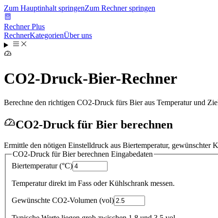
Zum Hauptinhalt springen
Zum Rechner springen
Rechner Plus
Rechner
Kategorien
Über uns
CO2-Druck-Bier-Rechner
Berechne den richtigen CO2-Druck fürs Bier aus Temperatur und Ziel
CO2-Druck für Bier berechnen
Ermittle den nötigen Einstelldruck aus Biertemperatur, gewünschter
CO2-Druck für Bier berechnen
Eingabedaten
Biertemperatur
(
°C
)
Temperatur direkt im Fass oder Kühlschrank messen.
Gewünschte CO2-Volumen
(
vol
)
Typische Werte liegen grob zwischen 1,8 und 3,5 vol.