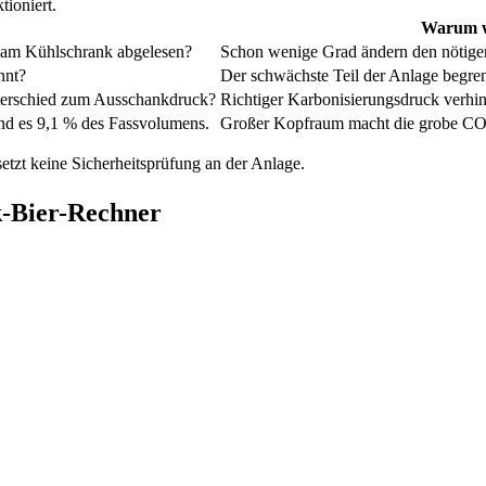
tioniert.
Warum w
r am Kühlschrank abgelesen?
Schon wenige Grad ändern den nötigen
nnt?
Der schwächste Teil der Anlage begren
terschied zum Ausschankdruck?
Richtiger Karbonisierungsdruck verh
ind es 9,1 % des Fassvolumens.
Großer Kopfraum macht die grobe CO
etzt keine Sicherheitsprüfung an der Anlage.
k-Bier-Rechner