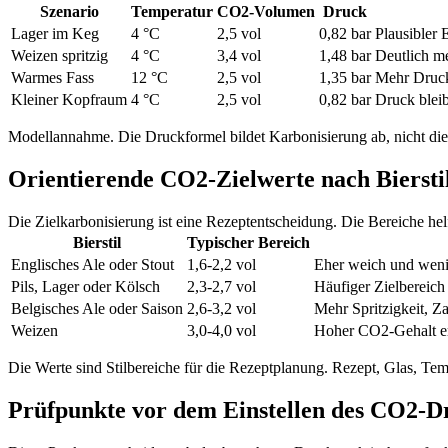
Szenario
Temperatur
CO2-Volumen
Druck
Lager im Keg
4 °C
2,5 vol
0,82 bar
Plausibler 
Weizen spritzig
4 °C
3,4 vol
1,48 bar
Deutlich m
Warmes Fass
12 °C
2,5 vol
1,35 bar
Mehr Druck 
Kleiner Kopfraum
4 °C
2,5 vol
0,82 bar
Druck bleib
Modellannahme. Die Druckformel bildet Karbonisierung ab, nicht die
Orientierende CO2-Zielwerte nach Biersti
Die Zielkarbonisierung ist eine Rezeptentscheidung. Die Bereiche hel
Bierstil
Typischer Bereich
Englisches Ale oder Stout
1,6-2,2 vol
Eher weich und wenig
Pils, Lager oder Kölsch
2,3-2,7 vol
Häufiger Zielbereic
Belgisches Ale oder Saison
2,6-3,2 vol
Mehr Spritzigkeit, Z
Weizen
3,0-4,0 vol
Hoher CO2-Gehalt er
Die Werte sind Stilbereiche für die Rezeptplanung. Rezept, Glas, Te
Prüfpunkte vor dem Einstellen des CO2-D