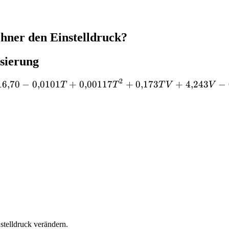
hner den Einstelldruck?
sierung
2
16
,
70
−
0
,
0101
+
0
,
00117
p_{psi} \approx -16{,}70
+
0
,
173
+
4
,
243
−
T
T
T
V
V
stelldruck verändern.