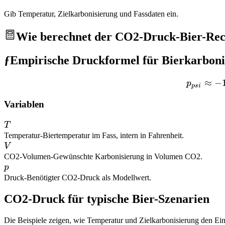
Gib Temperatur, Zielkarbonisierung und Fassdaten ein.
Wie berechnet der CO2-Druck-Bier-Rec
ƒ
Empirische Druckformel für Bierkarboni
≈
−
p
p
s
i
Variablen
T
T
Temperatur
-
Biertemperatur im Fass, intern in Fahrenheit.
V
V
CO2-Volumen
-
Gewünschte Karbonisierung in Volumen CO2.
p
p
Druck
-
Benötigter CO2-Druck als Modellwert.
CO2-Druck für typische Bier-Szenarien
Die Beispiele zeigen, wie Temperatur und Zielkarbonisierung den Ein