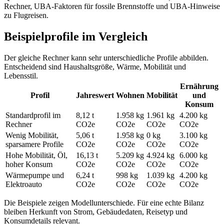
Rechner, UBA-Faktoren für fossile Brennstoffe und UBA-Hinweise
zu Flugreisen.
Beispielprofile im Vergleich
Der gleiche Rechner kann sehr unterschiedliche Profile abbilden.
Entscheidend sind Haushaltsgröße, Wärme, Mobilität und
Lebensstil.
Ernährung
Profil
Jahreswert
Wohnen
Mobilität
und
Konsum
Standardprofil im
8,12 t
1.958 kg
1.961 kg
4.200 kg
Rechner
CO2e
CO2e
CO2e
CO2e
Wenig Mobilität,
5,06 t
1.958 kg
0 kg
3.100 kg
sparsamere Profile
CO2e
CO2e
CO2e
CO2e
Hohe Mobilität, Öl,
16,13 t
5.209 kg
4.924 kg
6.000 kg
hoher Konsum
CO2e
CO2e
CO2e
CO2e
Wärmepumpe und
6,24 t
998 kg
1.039 kg
4.200 kg
Elektroauto
CO2e
CO2e
CO2e
CO2e
Die Beispiele zeigen Modellunterschiede. Für eine echte Bilanz
bleiben Herkunft von Strom, Gebäudedaten, Reisetyp und
Konsumdetails relevant.