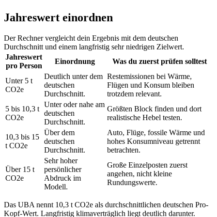
Jahreswert einordnen
Der Rechner vergleicht dein Ergebnis mit dem deutschen
Durchschnitt und einem langfristig sehr niedrigen Zielwert.
Jahreswert
Einordnung
Was du zuerst prüfen solltest
pro Person
Deutlich unter dem
Restemissionen bei Wärme,
Unter 5 t
deutschen
Flügen und Konsum bleiben
CO2e
Durchschnitt.
trotzdem relevant.
Unter oder nahe am
5 bis 10,3 t
Größten Block finden und dort
deutschen
CO2e
realistische Hebel testen.
Durchschnitt.
Über dem
Auto, Flüge, fossile Wärme und
10,3 bis 15
deutschen
hohes Konsumniveau getrennt
t CO2e
Durchschnitt.
betrachten.
Sehr hoher
Große Einzelposten zuerst
Über 15 t
persönlicher
angehen, nicht kleine
CO2e
Abdruck im
Rundungswerte.
Modell.
Das UBA nennt 10,3 t CO2e als durchschnittlichen deutschen Pro-
Kopf-Wert. Langfristig klimaverträglich liegt deutlich darunter.