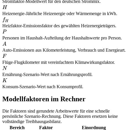
Stromfaktor
-
Modellwert für den deutschen Strommix.
H
H
Heizenergie
-
Jährliche Heizenergie oder Wärmemenge in kWh.
f_H
f
H
Heizfaktor
-
Emissionsfaktor des gewählten Heizenergieträgers.
P
P
Personen im Haushalt
-
Aufteilung der Haushaltswerte pro Person.
A
A
Auto
-
Emissionen aus Kilometerleistung, Verbrauch und Energieart.
F
F
Flüge
-
Flugkilometer mit vereinfachtem Klimawirkungsfaktor.
N
N
Ernährung
-
Szenario-Wert nach Ernährungsprofil.
K
K
Konsum
-
Szenario-Wert nach Konsumprofil.
Modellfaktoren im Rechner
Die Faktoren sind gerundete Arbeitswerte für eine schnelle
persönliche Szenario-Rechnung. Diese Faktoren ersetzen keine
vollständige Treibhausgasbilanz.
Bereich
Faktor
Einordnung