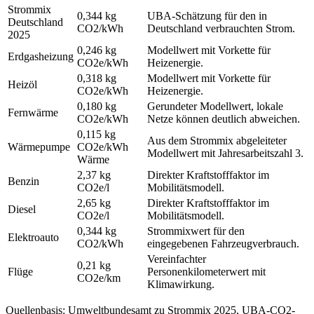
Strommix
0,344 kg
UBA-Schätzung für den in
Deutschland
CO2/kWh
Deutschland verbrauchten Strom.
2025
0,246 kg
Modellwert mit Vorkette für
Erdgasheizung
CO2e/kWh
Heizenergie.
0,318 kg
Modellwert mit Vorkette für
Heizöl
CO2e/kWh
Heizenergie.
0,180 kg
Gerundeter Modellwert, lokale
Fernwärme
CO2e/kWh
Netze können deutlich abweichen.
0,115 kg
Aus dem Strommix abgeleiteter
Wärmepumpe
CO2e/kWh
Modellwert mit Jahresarbeitszahl 3.
Wärme
2,37 kg
Direkter Kraftstofffaktor im
Benzin
CO2e/l
Mobilitätsmodell.
2,65 kg
Direkter Kraftstofffaktor im
Diesel
CO2e/l
Mobilitätsmodell.
0,344 kg
Strommixwert für den
Elektroauto
CO2/kWh
eingegebenen Fahrzeugverbrauch.
Vereinfachter
0,21 kg
Flüge
Personenkilometerwert mit
CO2e/km
Klimawirkung.
Quellenbasis: Umweltbundesamt zu Strommix 2025, UBA-CO2-