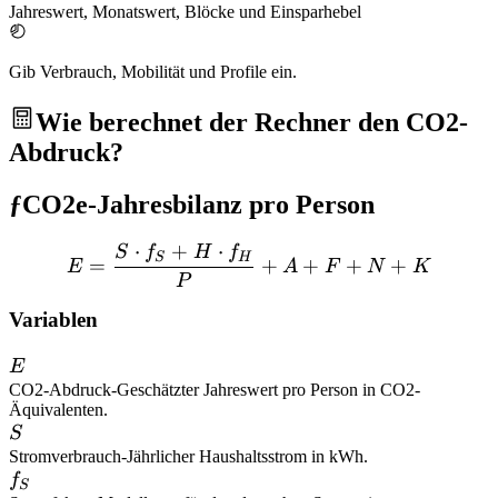
Jahreswert, Monatswert, Blöcke und Einsparhebel
Gib Verbrauch, Mobilität und Profile ein.
Wie berechnet der Rechner den CO2-
Abdruck?
ƒ
CO2e-Jahresbilanz pro Person
⋅
+
⋅
S
f
H
f
E = \frac{S \cdot f_S + 
S
H
=
+
+
+
+
E
A
F
N
K
P
Variablen
E
E
CO2-Abdruck
-
Geschätzter Jahreswert pro Person in CO2-
Äquivalenten.
S
S
Stromverbrauch
-
Jährlicher Haushaltsstrom in kWh.
f_S
f
S