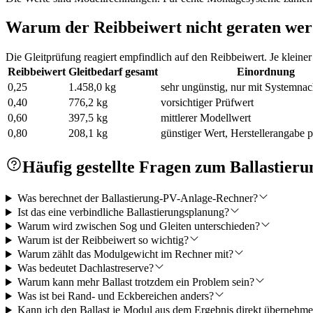
Warum der Reibbeiwert nicht geraten werd
Die Gleitprüfung reagiert empfindlich auf den Reibbeiwert. Je kleiner
Reibbeiwert
Gleitbedarf gesamt
Einordnung
0,25
1.458,0 kg
sehr ungünstig, nur mit Systemna
0,40
776,2 kg
vorsichtiger Prüfwert
0,60
397,5 kg
mittlerer Modellwert
0,80
208,1 kg
günstiger Wert, Herstellerangabe 
Häufig gestellte Fragen zum Ballastie
Was berechnet der Ballastierung-PV-Anlage-Rechner?
Ist das eine verbindliche Ballastierungsplanung?
Warum wird zwischen Sog und Gleiten unterschieden?
Warum ist der Reibbeiwert so wichtig?
Warum zählt das Modulgewicht im Rechner mit?
Was bedeutet Dachlastreserve?
Warum kann mehr Ballast trotzdem ein Problem sein?
Was ist bei Rand- und Eckbereichen anders?
Kann ich den Ballast je Modul aus dem Ergebnis direkt übernehm