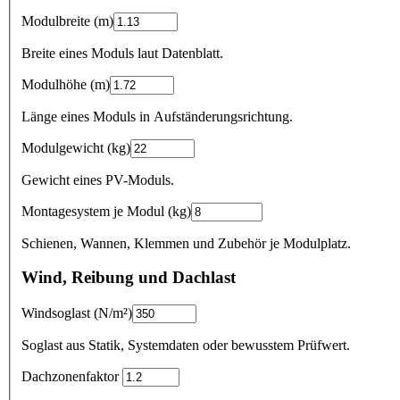
Modulbreite
(
m
)
Breite eines Moduls laut Datenblatt.
Modulhöhe
(
m
)
Länge eines Moduls in Aufständerungsrichtung.
Modulgewicht
(
kg
)
Gewicht eines PV-Moduls.
Montagesystem je Modul
(
kg
)
Schienen, Wannen, Klemmen und Zubehör je Modulplatz.
Wind, Reibung und Dachlast
Windsoglast
(
N/m²
)
Soglast aus Statik, Systemdaten oder bewusstem Prüfwert.
Dachzonenfaktor