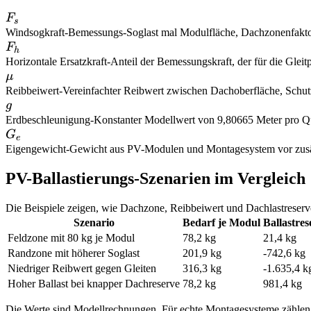
F_s
F
s
Windsogkraft
-
Bemessungs-Soglast mal Modulfläche, Dachzonenfaktor
F_h
F
h
Horizontale Ersatzkraft
-
Anteil der Bemessungskraft, der für die Gleit
\mu
μ
Reibbeiwert
-
Vereinfachter Reibwert zwischen Dachoberfläche, Schu
g
g
Erdbeschleunigung
-
Konstanter Modellwert von 9,80665 Meter pro Q
G_e
G
e
Eigengewicht
-
Gewicht aus PV-Modulen und Montagesystem vor zusät
PV-Ballastierungs-Szenarien im Vergleich
Die Beispiele zeigen, wie Dachzone, Reibbeiwert und Dachlastreserv
Szenario
Bedarf je Modul
Ballastres
Feldzone mit 80 kg je Modul
78,2 kg
21,4 kg
Randzone mit höherer Soglast
201,9 kg
-742,6 kg
Niedriger Reibwert gegen Gleiten
316,3 kg
-1.635,4 k
Hoher Ballast bei knapper Dachreserve
78,2 kg
981,4 kg
Die Werte sind Modellrechnungen. Für echte Montagesysteme zählen