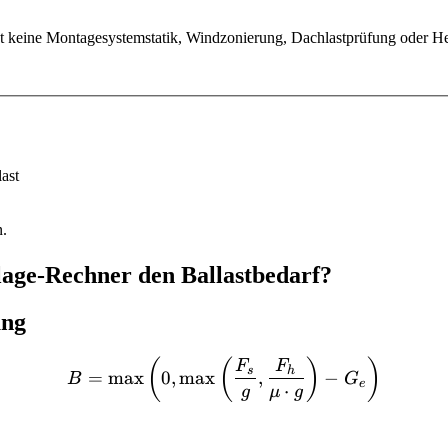
tzt keine Montagesystemstatik, Windzonierung, Dachlastprüfung oder Her
ast
n.
lage-Rechner den Ballastbedarf?
ung
B = \max\left(0, \max\lef
(
(
)
)
F
F
s
h
=
max
0
,
max
,
−
B
G
e
⋅
g
μ
g