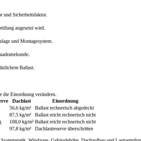
 und Sicherheitsfaktor.
prüfung angesetzt wird.
tzlage und Montagesystem.
uadratsekunde.
zlichem Ballast.
e die Einordnung verändern.
erve
Dachlast
Einordnung
56,6 kg/m²
Ballast rechnerisch abgedeckt
87,5 kg/m²
Ballast reicht rechnerisch nicht
g
108,0 kg/m²
Ballast reicht rechnerisch nicht
97,8 kg/m²
Dachlastreserve überschritten
 Systemstatik, Windzone, Gebäudehöhe, Dachaufbau und Lastverteilun