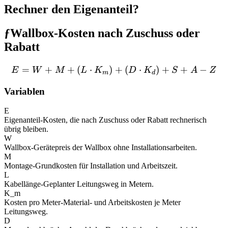
Rechner den Eigenanteil?
ƒ
Wallbox-Kosten nach Zuschuss oder
Rabatt
=
+
+
(
⋅
)
E = W + M + (L \cdot K_
+
(
⋅
)
+
+
−
E
W
M
L
K
D
K
S
A
Z
m
d
Variablen
E
Eigenanteil
-
Kosten, die nach Zuschuss oder Rabatt rechnerisch
übrig bleiben.
W
Wallbox
-
Gerätepreis der Wallbox ohne Installationsarbeiten.
M
Montage
-
Grundkosten für Installation und Arbeitszeit.
L
Kabellänge
-
Geplanter Leitungsweg in Metern.
K_m
Kosten pro Meter
-
Material- und Arbeitskosten je Meter
Leitungsweg.
D