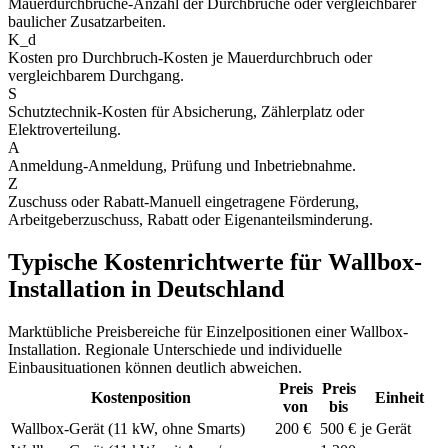
Mauerdurchbrüche
-
Anzahl der Durchbrüche oder vergleichbarer
baulicher Zusatzarbeiten.
K_d
Kosten pro Durchbruch
-
Kosten je Mauerdurchbruch oder
vergleichbarem Durchgang.
S
Schutztechnik
-
Kosten für Absicherung, Zählerplatz oder
Elektroverteilung.
A
Anmeldung
-
Anmeldung, Prüfung und Inbetriebnahme.
Z
Zuschuss oder Rabatt
-
Manuell eingetragene Förderung,
Arbeitgeberzuschuss, Rabatt oder Eigenanteilsminderung.
Typische Kostenrichtwerte für Wallbox-
Installation in Deutschland
Marktübliche Preisbereiche für Einzelpositionen einer Wallbox-
Installation. Regionale Unterschiede und individuelle
Einbausituationen können deutlich abweichen.
Preis
Preis
Kostenposition
Einheit
von
bis
Wallbox-Gerät (11 kW, ohne Smarts)
200 €
500 €
je Gerät