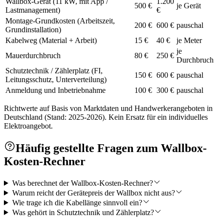
Wallbox-Gerät (11 kW, mit App /
1.200
500 €
je Gerät
Lastmanagement)
€
Montage-Grundkosten (Arbeitszeit,
200 €
600 €
pauschal
Grundinstallation)
Kabelweg (Material + Arbeit)
15 €
40 €
je Meter
je
Mauerdurchbruch
80 €
250 €
Durchbruch
Schutztechnik / Zählerplatz (FI,
150 €
600 €
pauschal
Leitungsschutz, Unterverteilung)
Anmeldung und Inbetriebnahme
100 €
300 €
pauschal
Richtwerte auf Basis von Marktdaten und Handwerkerangeboten in
Deutschland (Stand: 2025-2026). Kein Ersatz für ein individuelles
Elektroangebot.
Häufig gestellte Fragen zum Wallbox-
Kosten-Rechner
Was berechnet der Wallbox-Kosten-Rechner?
Warum reicht der Gerätepreis der Wallbox nicht aus?
Wie trage ich die Kabellänge sinnvoll ein?
Was gehört in Schutztechnik und Zählerplatz?