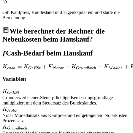
Gib Kaufpreis, Bundesland und Eigenkapital ein und starte die
Berechnung.
Wie berechnet der Rechner die
Nebenkosten beim Hauskauf?
ƒ
Cash-Bedarf beim Hauskauf
=
+
+
K_{cash}=K_{GrESt}+K
+
+
K
K
K
K
K
c
a
s
h
G
r
ESt
N
o
t
a
r
G
r
u
n
d
b
u
c
h
M
ak
l
er
Variablen
K_{GrESt}
K
G
r
ESt
Grunderwerbsteuer
-
Steuerpflichtige Bemessungsgrundlage
multipliziert mit dem Steuersatz des Bundeslandes.
K_{Notar}
K
N
o
t
a
r
Notar
-
Modellansatz aus Kaufpreis und eingetragenem Notarkosten-
Prozentsatz.
K_{Grundbuch}
K
G
r
u
n
d
b
u
c
h