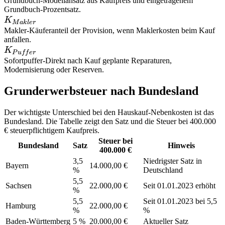
Grundbuch
-
Modellansatz aus Kaufpreis und eingetragenem
Grundbuch-Prozentsatz.
K_{Makler}
K
M
ak
l
er
Makler
-
Käuferanteil der Provision, wenn Maklerkosten beim Kauf
anfallen.
K_{Puffer}
K
P
u
ff
er
Sofortpuffer
-
Direkt nach Kauf geplante Reparaturen,
Modernisierung oder Reserven.
Grunderwerbsteuer nach Bundesland
Der wichtigste Unterschied bei den Hauskauf-Nebenkosten ist das
Bundesland. Die Tabelle zeigt den Satz und die Steuer bei 400.000
€ steuerpflichtigem Kaufpreis.
Steuer bei
Bundesland
Satz
Hinweis
400.000 €
3,5
Niedrigster Satz in
Bayern
14.000,00 €
%
Deutschland
5,5
Sachsen
22.000,00 €
Seit 01.01.2023 erhöht
%
5,5
Seit 01.01.2023 bei 5,5
Hamburg
22.000,00 €
%
%
Baden-Württemberg
5 %
20.000,00 €
Aktueller Satz