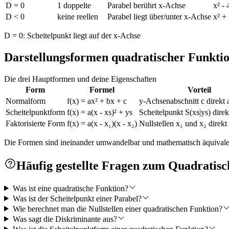
D = 0
1 doppelte
Parabel berührt x-Achse
x² -
D < 0
keine reellen
Parabel liegt über/unter x-Achse
x² +
D = 0: Scheitelpunkt liegt auf der x-Achse
Darstellungsformen quadratischer Funkti
Die drei Hauptformen und deine Eigenschaften
Form
Formel
Vorteil
Normalform
f(x) = ax² + bx + c
y-Achsenabschnitt c direkt 
Scheitelpunktform
f(x) = a(x - xs)² + ys
Scheitelpunkt S(xs|ys) direk
Faktorisierte Form
f(x) = a(x - x₁)(x - x₂)
Nullstellen x₁ und x₂ direkt
Die Formen sind ineinander umwandelbar und mathematisch äquivale
Häufig gestellte Fragen zum Quadratis
Was ist eine quadratische Funktion?
Was ist der Scheitelpunkt einer Parabel?
Wie berechnet man die Nullstellen einer quadratischen Funktion?
Was sagt die Diskriminante aus?