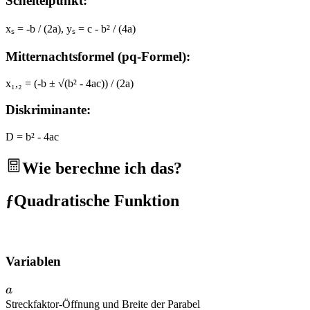
Scheitelpunkt:
xₛ = -b / (2a), yₛ = c - b² / (4a)
Mitternachtsformel (pq-Formel):
x₁,₂ = (-b ± √(b² - 4ac)) / (2a)
Diskriminante:
D = b² - 4ac
Wie berechne ich das?
ƒ
Quadratische Funktion
Variablen
a
a
Streckfaktor
-
Öffnung und Breite der Parabel