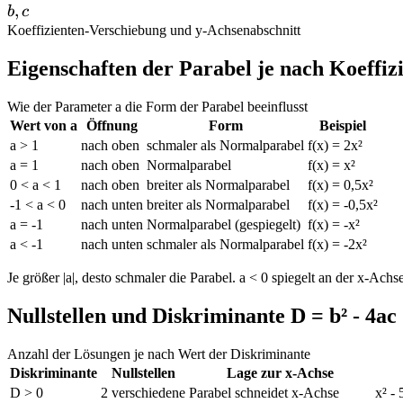
b,
,
b
c
c
Koeffizienten
-
Verschiebung und y-Achsenabschnitt
Eigenschaften der Parabel je nach Koeffizi
Wie der Parameter a die Form der Parabel beeinflusst
Wert von a
Öffnung
Form
Beispiel
a > 1
nach oben
schmaler als Normalparabel
f(x) = 2x²
a = 1
nach oben
Normalparabel
f(x) = x²
0 < a < 1
nach oben
breiter als Normalparabel
f(x) = 0,5x²
-1 < a < 0
nach unten
breiter als Normalparabel
f(x) = -0,5x²
a = -1
nach unten
Normalparabel (gespiegelt)
f(x) = -x²
a < -1
nach unten
schmaler als Normalparabel
f(x) = -2x²
Je größer |a|, desto schmaler die Parabel. a < 0 spiegelt an der x-Achse
Nullstellen und Diskriminante D = b² - 4ac
Anzahl der Lösungen je nach Wert der Diskriminante
Diskriminante
Nullstellen
Lage zur x-Achse
D > 0
2 verschiedene
Parabel schneidet x-Achse
x² -