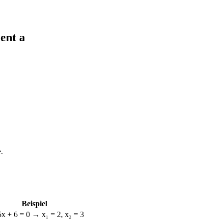
ent a
.
Beispiel
 5x + 6 = 0 → x₁ = 2, x₂ = 3