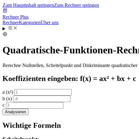
Zum Hauptinhalt springen
Zum Rechner springen
Rechner Plus
Rechner
Kategorien
Über uns
Quadratische-Funktionen-Rech
Berechne Nullstellen, Scheitelpunkt und Diskriminante quadratischer
Koeffizienten eingeben: f(x) = ax² + bx + c
a (x²)
b (x)
c
Analysieren
Wichtige Formeln