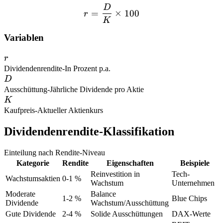
D
r = \frac{D}{K} \times 1
=
×
100
r
K
Variablen
r
r
Dividendenrendite
-
In Prozent p.a.
D
D
Ausschüttung
-
Jährliche Dividende pro Aktie
K
K
Kaufpreis
-
Aktueller Aktienkurs
Dividendenrendite-Klassifikation
Einteilung nach Rendite-Niveau
Kategorie
Rendite
Eigenschaften
Beispiele
Reinvestition in
Tech-
Wachstumsaktien
0-1 %
Wachstum
Unternehmen
Moderate
Balance
1-2 %
Blue Chips
Dividende
Wachstum/Ausschüttung
Gute Dividende
2-4 %
Solide Ausschüttungen
DAX-Werte