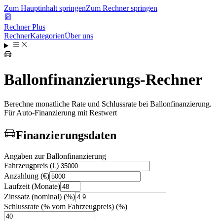
Zum Hauptinhalt springen
Zum Rechner springen
Rechner Plus
Rechner
Kategorien
Über uns
Ballonfinanzierungs-Rechner
Berechne monatliche Rate und Schlussrate bei Ballonfinanzierung.
Für Auto-Finanzierung mit Restwert
Finanzierungsdaten
Angaben zur Ballonfinanzierung
Fahrzeugpreis
(
€
)
Anzahlung
(
€
)
Laufzeit
(
Monate
)
Zinssatz (nominal)
(
%
)
Schlussrate (% vom Fahrzeugpreis)
(
%
)