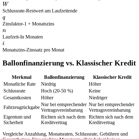
W
W
Schlussrate
-
Restwert am Laufzeitende
q
q
Zinsfaktor
-
1 + Monatszins
n
n
Laufzeit
-
In Monaten
i
i
Monatszins
-
Zinssatz pro Monat
Ballonfinanzierung vs. Klassischer Kredit
Merkmal
Ballonfinanzierung
Klassischer Kredit
Monatliche Rate
Niedrig
Höher
Schlussrate
Hoch (20-50 %)
Keine
Gesamtkosten
Höher
Niedriger
Nur bei entsprechender
Nur bei entsprechender
Fahrzeugrückgabe
Vertragsvereinbarung
Vertragsvereinbarung
Eigentum und
Richten sich nach dem
Richten sich nach dem
Sicherheit
Kreditvertrag
Kreditvertrag
Vergleiche Anzahlung, Monatsraten, Schlussrate, Gebühren und