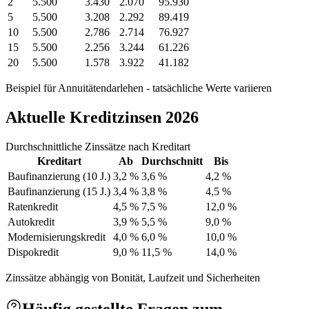
2
5.500
3.430
2.070
95.930
5
5.500
3.208
2.292
89.419
10
5.500
2.786
2.714
76.927
15
5.500
2.256
3.244
61.226
20
5.500
1.578
3.922
41.182
Beispiel für Annuitätendarlehen - tatsächliche Werte variieren
Aktuelle Kreditzinsen 2026
Durchschnittliche Zinssätze nach Kreditart
Kreditart
Ab
Durchschnitt
Bis
Baufinanzierung (10 J.)
3,2 %
3,6 %
4,2 %
Baufinanzierung (15 J.)
3,4 %
3,8 %
4,5 %
Ratenkredit
4,5 %
7,5 %
12,0 %
Autokredit
3,9 %
5,5 %
9,0 %
Modernisierungskredit
4,0 %
6,0 %
10,0 %
Dispokredit
9,0 %
11,5 %
14,0 %
Zinssätze abhängig von Bonität, Laufzeit und Sicherheiten
Häufig gestellte Fragen zum