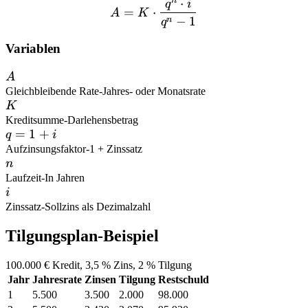
n
⋅
q
i
A = K \cdot \frac{q^n \cd
=
⋅
A
K
−
1
n
q
Variablen
A
A
Gleichbleibende Rate
-
Jahres- oder Monatsrate
K
K
Kreditsumme
-
Darlehensbetrag
q
=
1
+
q
i
=
Aufzinsungsfaktor
-
1 + Zinssatz
n
n
1
Laufzeit
-
In Jahren
+
i
i
i
Zinssatz
-
Sollzins als Dezimalzahl
Tilgungsplan-Beispiel
100.000 € Kredit, 3,5 % Zins, 2 % Tilgung
Jahr
Jahresrate
Zinsen
Tilgung
Restschuld
1
5.500
3.500
2.000
98.000