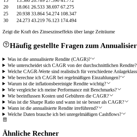
15
15.580
20.789
27.590
41.772
20
18.061
26.533
38.697
67.275
25
20.938
33.864
54.274
108.347
30
24.273
43.219
76.123
174.494
Zeigt die Kraft des Zinseszinseffekts über lange Zeiträume
Häufig gestellte Fragen zum Annualisie
Was ist die annualisierte Rendite (CAGR)?
Wie unterscheidet sich CAGR von der durchschnittlichen Rendite?
Welche CAGR-Werte sind realistisch für verschiedene Anlageklas
Wie berechne ich CAGR bei regelmäßigen Einzahlungen?
Warum ist die inflationsbereinigte Rendite wichtig?
Wie vergleiche ich meine Performance mit Benchmarks?
Wie beeinflussen Kosten und Gebühren die CAGR?
Was ist die Sharpe Ratio und wann ist sie besser als CAGR?
Wann ist die annualisierte Rendite irreführend?
Welche Daten brauche ich bei unregelmäßigen Cashflows?
Ähnliche Rechner