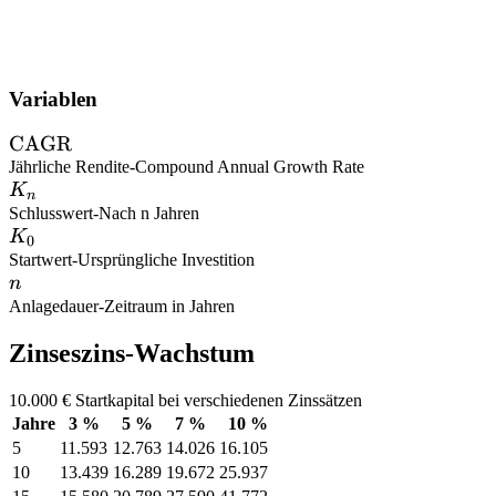
Variablen
\text{CAGR}
CAGR
Jährliche Rendite
-
Compound Annual Growth Rate
K_n
K
n
Schlusswert
-
Nach n Jahren
K_0
K
0
Startwert
-
Ursprüngliche Investition
n
n
Anlagedauer
-
Zeitraum in Jahren
Zinseszins-Wachstum
10.000 € Startkapital bei verschiedenen Zinssätzen
Jahre
3 %
5 %
7 %
10 %
5
11.593
12.763
14.026
16.105
10
13.439
16.289
19.672
25.937