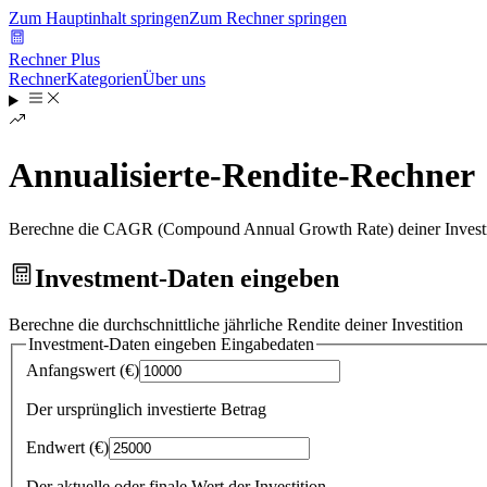
Zum Hauptinhalt springen
Zum Rechner springen
Rechner Plus
Rechner
Kategorien
Über uns
Annualisierte-Rendite-Rechner
Berechne die CAGR (Compound Annual Growth Rate) deiner Investm
Investment-Daten eingeben
Berechne die durchschnittliche jährliche Rendite deiner Investition
Investment-Daten eingeben
Eingabedaten
Anfangswert
(
€
)
Der ursprünglich investierte Betrag
Endwert
(
€
)
Der aktuelle oder finale Wert der Investition