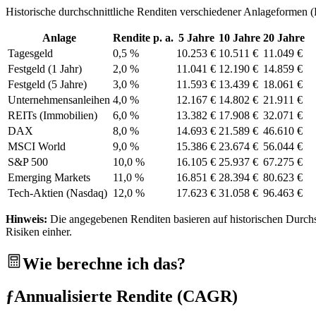
Historische durchschnittliche Renditen verschiedener Anlageformen (
Anlage
Rendite p. a.
5 Jahre
10 Jahre
20 Jahre
Tagesgeld
0,5 %
10.253 €
10.511 €
11.049 €
Festgeld (1 Jahr)
2,0 %
11.041 €
12.190 €
14.859 €
Festgeld (5 Jahre)
3,0 %
11.593 €
13.439 €
18.061 €
Unternehmensanleihen
4,0 %
12.167 €
14.802 €
21.911 €
REITs (Immobilien)
6,0 %
13.382 €
17.908 €
32.071 €
DAX
8,0 %
14.693 €
21.589 €
46.610 €
MSCI World
9,0 %
15.386 €
23.674 €
56.044 €
S&P 500
10,0 %
16.105 €
25.937 €
67.275 €
Emerging Markets
11,0 %
16.851 €
28.394 €
80.623 €
Tech-Aktien (Nasdaq)
12,0 %
17.623 €
31.058 €
96.463 €
Hinweis:
Die angegebenen Renditen basieren auf historischen Durchsc
Risiken einher.
Wie berechne ich das?
ƒ
Annualisierte Rendite (CAGR)