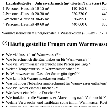
Haushaltsgröße
Jahresverbrauch (m³)
Kosten/Jahr (Gas)
Kos
1-Personen-Haushalt
10-15 m³
110-165 €
220
2-Personen-Haushalt
20-30 m³
220-330 €
440
3-Personen-Haushalt
30-45 m³
330-495 €
660
4-Personen-Haushalt
40-60 m³
440-660 €
880
Warmwasserkosten = Energiekosten + Wasserkosten (~5 €/m³). Inkl.
Häufig gestellte Fragen zum Warmwass
Wie viel kostet 1 m³ Warmwasser?
Wie berechne ich die Energiekosten für Warmwasser?
Wie viel Warmwasser verbraucht eine Person pro Tag?
Welche Temperatur sollte Warmwasser haben?
Ist Warmwasser mit Gas oder Strom günstiger?
Wie kann ich Warmwasserkosten senken?
Was ist in der Nebenkostenabrechnung für Warmwasser enthalten?
Wie viel kostet einmal Duschen?
Was kostet eine Minute Duschen?
Wie funktioniert die Warmwasser-Abrechnung nach Verbrauch?
Welche Verbrauchs- und Tarifdaten sollte ich im Warmwasser-Kos