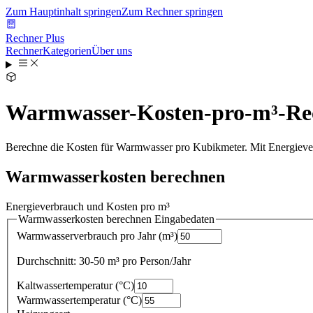
Zum Hauptinhalt springen
Zum Rechner springen
Rechner Plus
Rechner
Kategorien
Über uns
Warmwasser-Kosten-pro-m³-Re
Berechne die Kosten für Warmwasser pro Kubikmeter. Mit Energieve
Warmwasserkosten berechnen
Energieverbrauch und Kosten pro m³
Warmwasserkosten berechnen
Eingabedaten
Warmwasserverbrauch pro Jahr
(
m³
)
Durchschnitt: 30-50 m³ pro Person/Jahr
Kaltwassertemperatur
(
°C
)
Warmwassertemperatur
(
°C
)