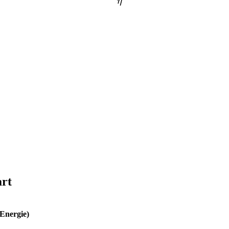
η
rt
Energie)