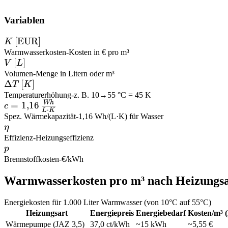
Variablen
K \,
[
EUR
]
K
[\text{EUR}]
Warmwasserkosten
-
Kosten in € pro m³
V
[
]
V
L
\,
Volumen
-
Menge in Litern oder m³
\Delta
Δ
[
]
T
K
[L]
T \,
Temperaturerhöhung
-
z. B. 10→55 °C = 45 K
Wh
c = 1{,}16
=
1
,
16
c
[K]
⋅
L
K
\,
Spez. Wärmekapazität
-
1,16 Wh/(L·K) für Wasser
\eta
η
\frac{Wh}
Effizienz
-
Heizungseffizienz
{L \cdot
p
p
K}
Brennstoffkosten
-
€/kWh
Warmwasserkosten pro m³ nach Heizungsa
Energiekosten für 1.000 Liter Warmwasser (von 10°C auf 55°C)
Heizungsart
Energiepreis
Energiebedarf
Kosten/m³ (
Wärmepumpe (JAZ 3,5)
37,0 ct/kWh
~15 kWh
~5,55 €