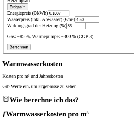
Heizungsart
Erdgas
Energiepreis
(
€/kWh
)
Wasserpreis (inkl. Abwasser)
(
€/m³
)
Wirkungsgrad der Heizung
(
%
)
Gas: ~85 %, Wärmepumpe: ~300 % (COP 3)
Berechnen
Warmwasserkosten
Kosten pro m³ und Jahreskosten
Gib Werte ein, um Ergebnisse zu sehen
Wie berechne ich das?
ƒ
Warmwasserkosten pro m³