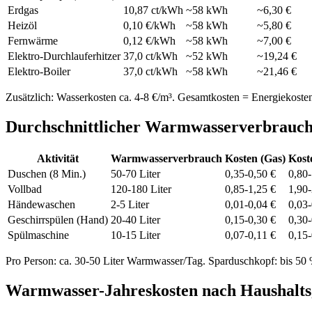
Erdgas
10,87 ct/kWh
~58 kWh
~6,30 €
Heizöl
0,10 €/kWh
~58 kWh
~5,80 €
Fernwärme
0,12 €/kWh
~58 kWh
~7,00 €
Elektro-Durchlauferhitzer
37,0 ct/kWh
~52 kWh
~19,24 €
Elektro-Boiler
37,0 ct/kWh
~58 kWh
~21,46 €
Zusätzlich: Wasserkosten ca. 4-8 €/m³. Gesamtkosten = Energiekoste
Durchschnittlicher Warmwasserverbrauc
Aktivität
Warmwasserverbrauch
Kosten (Gas)
Kost
Duschen (8 Min.)
50-70 Liter
0,35-0,50 €
0,80-
Vollbad
120-180 Liter
0,85-1,25 €
1,90-
Händewaschen
2-5 Liter
0,01-0,04 €
0,03-
Geschirrspülen (Hand)
20-40 Liter
0,15-0,30 €
0,30-
Spülmaschine
10-15 Liter
0,07-0,11 €
0,15-
Pro Person: ca. 30-50 Liter Warmwasser/Tag. Sparduschkopf: bis 50
Warmwasser-Jahreskosten nach Haushalt