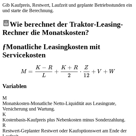
Gib Kaufpreis, Restwert, Laufzeit und geplante Betriebsstunden ein
und starte die Berechnung.
Wie berechnet der Traktor-Leasing-
Rechner die Monatskosten?
ƒ
Monatliche Leasingkosten mit
Servicekosten
−
+
K
R
K
R
Z
M = \frac{K - R}{L} + \
=
+
⋅
+
+
M
V
W
2
12
L
Variablen
M
Monatskosten
-
Monatliche Netto-Liquidität aus Leasingrate,
Versicherung und Wartung.
K
Kostenbasis
-
Kaufpreis plus Nebenkosten minus Sonderzahlung.
R
Restwert
-
Geplanter Restwert oder Kaufoptionswert am Ende der