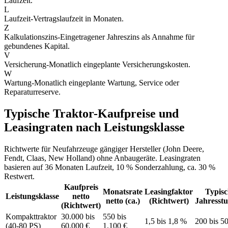
Laufzeit.
L
Laufzeit
-
Vertragslaufzeit in Monaten.
Z
Kalkulationszins
-
Eingetragener Jahreszins als Annahme für
gebundenes Kapital.
V
Versicherung
-
Monatlich eingeplante Versicherungskosten.
W
Wartung
-
Monatlich eingeplante Wartung, Service oder
Reparaturreserve.
Typische Traktor-Kaufpreise und
Leasingraten nach Leistungsklasse
Richtwerte für Neufahrzeuge gängiger Hersteller (John Deere,
Fendt, Claas, New Holland) ohne Anbaugeräte. Leasingraten
basieren auf 36 Monaten Laufzeit, 10 % Sonderzahlung, ca. 30 %
Restwert.
Kaufpreis
Monatsrate
Leasingfaktor
Typisc
Leistungsklasse
netto
netto (ca.)
(Richtwert)
Jahresst
(Richtwert)
Kompakttraktor
30.000 bis
550 bis
1,5 bis 1,8 %
200 bis 5
(40-80 PS)
60.000 €
1.100 €