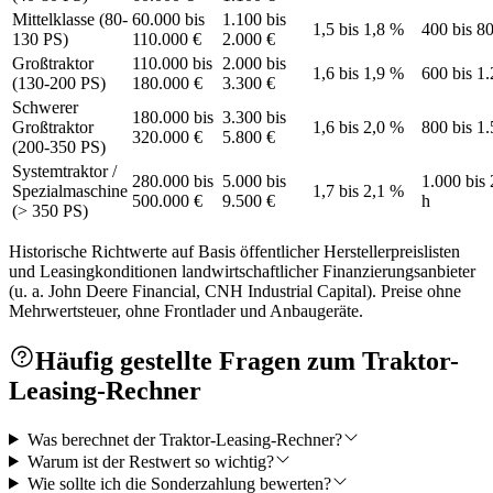
Mittelklasse (80-
60.000 bis
1.100 bis
1,5 bis 1,8 %
400 bis 8
130 PS)
110.000 €
2.000 €
Großtraktor
110.000 bis
2.000 bis
1,6 bis 1,9 %
600 bis 1
(130-200 PS)
180.000 €
3.300 €
Schwerer
180.000 bis
3.300 bis
Großtraktor
1,6 bis 2,0 %
800 bis 1
320.000 €
5.800 €
(200-350 PS)
Systemtraktor /
280.000 bis
5.000 bis
1.000 bis
Spezialmaschine
1,7 bis 2,1 %
500.000 €
9.500 €
h
(> 350 PS)
Historische Richtwerte auf Basis öffentlicher Herstellerpreislisten
und Leasingkonditionen landwirtschaftlicher Finanzierungsanbieter
(u. a. John Deere Financial, CNH Industrial Capital). Preise ohne
Mehrwertsteuer, ohne Frontlader und Anbaugeräte.
Häufig gestellte Fragen zum Traktor-
Leasing-Rechner
Was berechnet der Traktor-Leasing-Rechner?
Warum ist der Restwert so wichtig?
Wie sollte ich die Sonderzahlung bewerten?