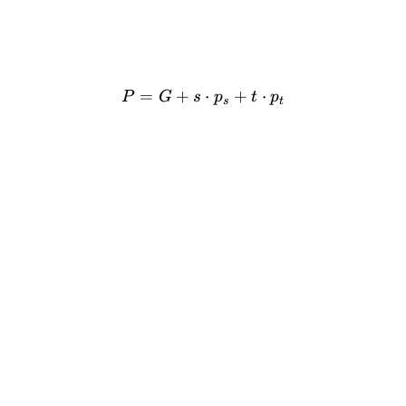
=
+
P = G + s \cdot p_s + t \
⋅
+
⋅
P
G
s
p
t
p
s
t