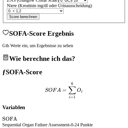
ZNS (Glasgow Coma Scale)
Niere (Kreatinin mg/dl oder Urinausscheidung)
Score berechnen
SOFA-Score Ergebnis
Gib Werte ein, um Ergebnisse zu sehen
Wie berechne ich das?
ƒ
SOFA-Score
6
SOFA = \sum_{i=1}^{6}
∑
=
SOF
A
O
i
=
1
i
Variablen
\text{SOFA}
SOFA
Sequential Organ Failure Assessment
-
0-24 Punkte