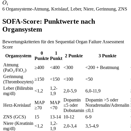
O_i
O
i
6 Organsysteme
-
Atmung, Kreislauf, Leber, Niere, Gerinnung, ZNS
SOFA-Score: Punktwerte nach
Organsystem
Bewertungskriterien für den Sequential Organ Failure Assessment
Score
0
1
Organsystem
2 Punkte
3 Punkte
Punkte
Punkt
Atmung
≥400
<400
<300
<200 + Beatmung
(PaO₂/FiO₂)
Gerinnung
≥150
<150
<100
<50
(Thrombozyten)
Leber (Bilirubin
1,2-
<1,2
2,0-5,9
6,0-11,9
mg/dl)
1,9
Dopamin
Dopamin >5 oder
MAP
MAP
Herz-Kreislauf
≤5 oder
Noradrenalin/Adrenalin
≥70
<70
Dobutamin
≤0,1
ZNS (GCS)
15
13-14
10-12
6-9
Niere (Kreatinin
1,2-
<1,2
2,0-3,4
3,5-4,9
mg/dl)
1,9