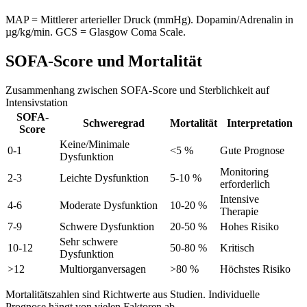
MAP = Mittlerer arterieller Druck (mmHg). Dopamin/Adrenalin in
µg/kg/min. GCS = Glasgow Coma Scale.
SOFA-Score und Mortalität
Zusammenhang zwischen SOFA-Score und Sterblichkeit auf
Intensivstation
SOFA-
Schweregrad
Mortalität
Interpretation
Score
Keine/Minimale
0-1
<5 %
Gute Prognose
Dysfunktion
Monitoring
2-3
Leichte Dysfunktion
5-10 %
erforderlich
Intensive
4-6
Moderate Dysfunktion
10-20 %
Therapie
7-9
Schwere Dysfunktion
20-50 %
Hohes Risiko
Sehr schwere
10-12
50-80 %
Kritisch
Dysfunktion
>12
Multiorganversagen
>80 %
Höchstes Risiko
Mortalitätszahlen sind Richtwerte aus Studien. Individuelle
Prognose hängt von vielen Faktoren ab.