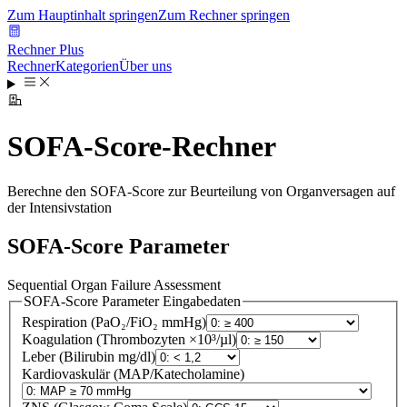
Zum Hauptinhalt springen
Zum Rechner springen
Rechner Plus
Rechner
Kategorien
Über uns
SOFA-Score-Rechner
Berechne den SOFA-Score zur Beurteilung von Organversagen auf
der Intensivstation
SOFA-Score Parameter
Sequential Organ Failure Assessment
SOFA-Score Parameter
Eingabedaten
Respiration (PaO₂/FiO₂ mmHg)
Koagulation (Thrombozyten ×10³/µl)
Leber (Bilirubin mg/dl)
Kardiovaskulär (MAP/Katecholamine)