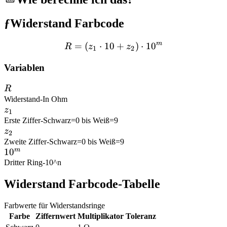
ƒ
Widerstand Farbcode
m
=
(
⋅
10
R = (z_1 \cdot 10 + z_2) 
+
)
⋅
1
0
R
z
z
1
2
Variablen
R
R
Widerstand
-
In Ohm
z_1
z
1
Erste Ziffer
-
Schwarz=0 bis Weiß=9
z_2
z
2
Zweite Ziffer
-
Schwarz=0 bis Weiß=9
m
10^m
1
0
Dritter Ring
-
10^n
Widerstand Farbcode-Tabelle
Farbwerte für Widerstandsringe
Farbe
Ziffernwert
Multiplikator
Toleranz