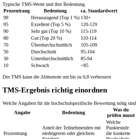
Typische TMS-Werte und ihre Bedeutung
Prozentrang
Bedeutung
ca. Standardwert
99
Herausragend (Top 1 %)
130+
95
Exzellent (Top 5 %)
120-129
90
Sehr gut (Top 10 %)
115-119
80
Gut (Top 20 %)
110-114
70
Überdurchschnittlich
105-109
50
Durchschnitt
95-104
30
Unterdurchschnittlich
85-94
10
Schwach
<85
Der TMS kann die Abiturnote um bis zu 0,8 verbessern
TMS-Ergebnis richtig einordnen
Welche Angaben für die hochschulspezifische Bewertung nötig sind
Was du
Angabe
Bedeutung
prüfen musst
Welche
Anteil der Teilnehmenden mit
Punktestufe
Prozentrang
niedrigerem oder gleichem
die konkrete
Ergebnis
Hochschule