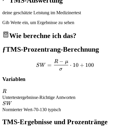
TMS-Auswertung
deine geschätzte Leistung im Medizinertest
Gib Werte ein, um Ergebnisse zu sehen
Wie berechne ich das?
ƒ
TMS-Prozentrang-Berechnung
−
R
μ
SW = \frac{R - \mu}{\si
=
⋅
10
+
100
S
W
σ
Variablen
R
R
Untertestergebnisse
-
Richtige Antworten
SW
S
W
Normierter Wert
-
70-130 typisch
TMS-Ergebnisse und Prozentränge