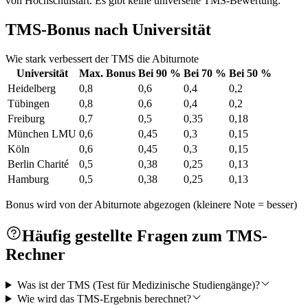
von Hochschulstart. Es gibt keine universelle TMS-Bewertung.
TMS-Bonus nach Universität
Wie stark verbessert der TMS die Abiturnote
Universität
Max. Bonus
Bei 90 %
Bei 70 %
Bei 50 %
Heidelberg
0,8
0,6
0,4
0,2
Tübingen
0,8
0,6
0,4
0,2
Freiburg
0,7
0,5
0,35
0,18
München LMU
0,6
0,45
0,3
0,15
Köln
0,6
0,45
0,3
0,15
Berlin Charité
0,5
0,38
0,25
0,13
Hamburg
0,5
0,38
0,25
0,13
Bonus wird von der Abiturnote abgezogen (kleinere Note = besser)
Häufig gestellte Fragen zum TMS-
Rechner
Was ist der TMS (Test für Medizinische Studiengänge)?
Wie wird das TMS-Ergebnis berechnet?