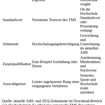
vergibt
Ob die
Hochschule
Standardwert
Standardwert
Normierter Testwert des TMS
oder
Prozentrang
verlangt
Gewichtung
und
Abiturnote
Hochschulzugangsberechtigung
Umrechnung
im aktuellen
AdH
Anerkennung,
Zum Beispiel Ausbildung oder
Mindestdauer
Zusatzqualifikation
Dienst
und
Nachweise
Semester,
Quote und
Letzter zugelassener Rang eines
Auswahlgrenze
Hochschule
vergangenen Verfahrens
exakt
zuordnen
Quelle: aktuelle AdH- und ZEQ-Dokumente im Download-Bereich