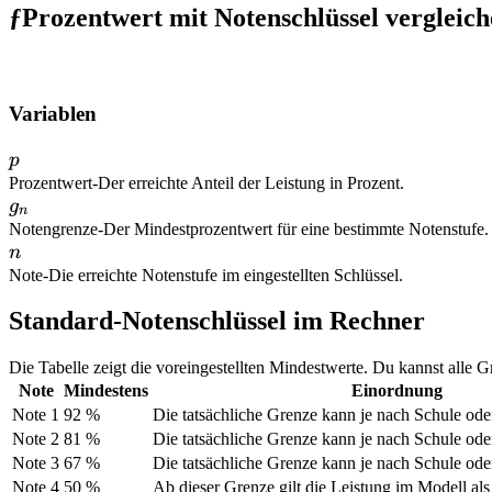
ƒ
Prozentwert mit Notenschlüssel vergleic
Variablen
p
p
Prozentwert
-
Der erreichte Anteil der Leistung in Prozent.
g_n
g
n
Notengrenze
-
Der Mindestprozentwert für eine bestimmte Notenstufe.
n
n
Note
-
Die erreichte Notenstufe im eingestellten Schlüssel.
Standard-Notenschlüssel im Rechner
Die Tabelle zeigt die voreingestellten Mindestwerte. Du kannst alle 
Note
Mindestens
Einordnung
Note 1
92 %
Die tatsächliche Grenze kann je nach Schule od
Note 2
81 %
Die tatsächliche Grenze kann je nach Schule od
Note 3
67 %
Die tatsächliche Grenze kann je nach Schule od
Note 4
50 %
Ab dieser Grenze gilt die Leistung im Modell als