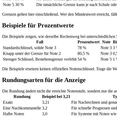
Note 5
30 %
Die tatsächliche Grenze kann je nach Schule od
Grenzen gelten hier einschließend. Wer den Mindestwert erreicht, fällt
Beispiele für Prozentwerte
Die Beispiele zeigen, wie derselbe Rechenweg bei unterschiedlichen 
Fall
Prozentwert
Note
Bi
Standardschlüssel, solide Note 3
78 %
Note 3
3
Knapp unter der Grenze für Note 2
80,5 %
Note 3
0,
Strenger Schlüssel, Bestehensgrenze verfehlt
54 %
Note 5
1
Die Beispiele ersetzen keinen offiziellen Notenschlüssel. Trage die We
Rundungsarten für die Anzeige
Die Rundung ändert nicht die erreichte Notenstufe, sondern nur die 
Rundung
Beispiel bei 3,21
Ty
Exakt
3,21
Für Nachrechnen und gena
Eine Nachkommastelle
3,2
Für schnelle Prognosen und
Halbe Noten
3,0
Für Systeme mit Noten wie 