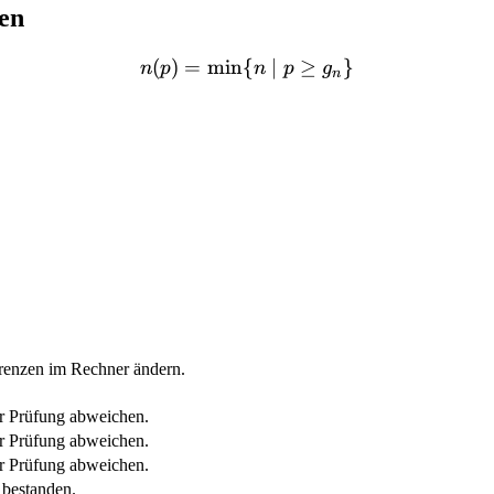
hen
(
)
=
min
{
n(p)=\min\{n \mid p \ge
∣
≥
}
n
p
n
p
g
n
Grenzen im Rechner ändern.
er Prüfung abweichen.
er Prüfung abweichen.
er Prüfung abweichen.
 bestanden.