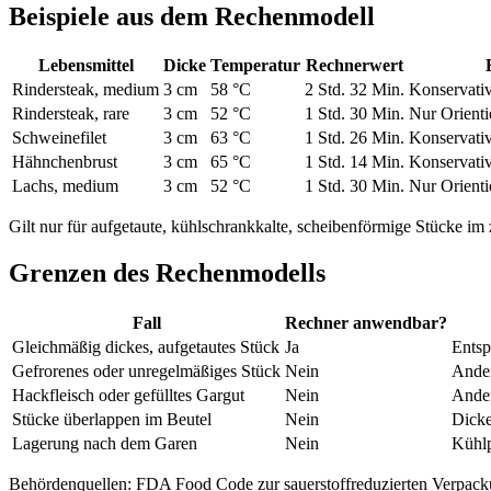
Beispiele aus dem Rechenmodell
Lebensmittel
Dicke
Temperatur
Rechnerwert
Rindersteak, medium
3 cm
58 °C
2 Std. 32 Min.
Konservativ
Rindersteak, rare
3 cm
52 °C
1 Std. 30 Min.
Nur Orienti
Schweinefilet
3 cm
63 °C
1 Std. 26 Min.
Konservativ
Hähnchenbrust
3 cm
65 °C
1 Std. 14 Min.
Konservativ
Lachs, medium
3 cm
52 °C
1 Std. 30 Min.
Nur Orienti
Gilt nur für aufgetaute, kühlschrankkalte, scheibenförmige Stücke im
Grenzen des Rechenmodells
Fall
Rechner anwendbar?
Gleichmäßig dickes, aufgetautes Stück
Ja
Entsp
Gefrorenes oder unregelmäßiges Stück
Nein
Ander
Hackfleisch oder gefülltes Gargut
Nein
Ander
Stücke überlappen im Beutel
Nein
Dicke
Lagerung nach dem Garen
Nein
Kühlp
Behördenquellen: FDA Food Code zur sauerstoffreduzierten Verpac