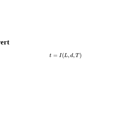
ert
=
(
t = I(L, d, T)
,
,
)
t
I
L
d
T