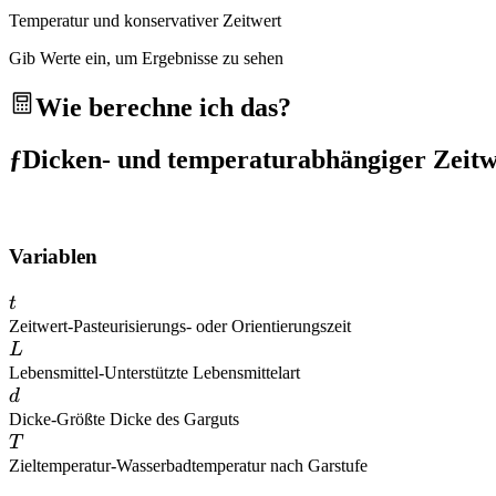
Temperatur und konservativer Zeitwert
Gib Werte ein, um Ergebnisse zu sehen
Wie berechne ich das?
ƒ
Dicken- und temperaturabhängiger Zeitw
Variablen
t
t
Zeitwert
-
Pasteurisierungs- oder Orientierungszeit
L
L
Lebensmittel
-
Unterstützte Lebensmittelart
d
d
Dicke
-
Größte Dicke des Garguts
T
T
Zieltemperatur
-
Wasserbadtemperatur nach Garstufe