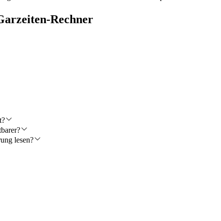
-Garzeiten-Rechner
t?
barer?
rung lesen?