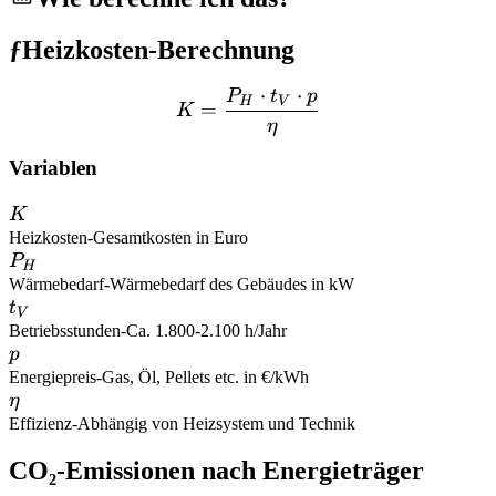
ƒ
Heizkosten-Berechnung
⋅
⋅
P
t
p
K = \frac{P_H \cdot t_V 
H
V
=
K
η
Variablen
K
K
Heizkosten
-
Gesamtkosten in Euro
P_H
P
H
Wärmebedarf
-
Wärmebedarf des Gebäudes in kW
t_V
t
V
Betriebsstunden
-
Ca. 1.800-2.100 h/Jahr
p
p
Energiepreis
-
Gas, Öl, Pellets etc. in €/kWh
\eta
η
Effizienz
-
Abhängig von Heizsystem und Technik
CO₂-Emissionen nach Energieträger