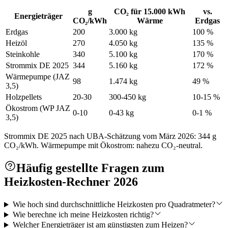
g
CO₂ für 15.000 kWh
vs.
Energieträger
CO₂/kWh
Wärme
Erdgas
Erdgas
200
3.000 kg
100 %
Heizöl
270
4.050 kg
135 %
Steinkohle
340
5.100 kg
170 %
Strommix DE 2025
344
5.160 kg
172 %
Wärmepumpe (JAZ
98
1.474 kg
49 %
3,5)
Holzpellets
20-30
300-450 kg
10-15 %
Ökostrom (WP JAZ
0-10
0-43 kg
0-1 %
3,5)
Strommix DE 2025 nach UBA-Schätzung vom März 2026: 344 g
CO₂/kWh. Wärmepumpe mit Ökostrom: nahezu CO₂-neutral.
Häufig gestellte Fragen zum
Heizkosten-Rechner 2026
Wie hoch sind durchschnittliche Heizkosten pro Quadratmeter?
Wie berechne ich meine Heizkosten richtig?
Welcher Energieträger ist am günstigsten zum Heizen?