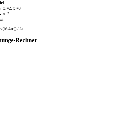
iel
 → x₁=2, x₂=3
 → x=2
±i
 √(b²-4ac)) / 2a
chungs-Rechner