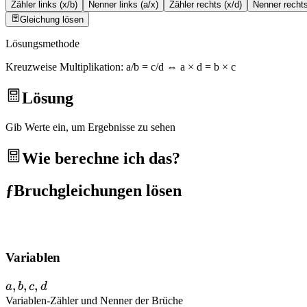
Zähler links (x/b)
Nenner links (a/x)
Zähler rechts (x/d)
Nenner rechts
Gleichung lösen
Lösungsmethode
Kreuzweise Multiplikation: a/b = c/d ⇔ a × d = b × c
Lösung
Gib Werte ein, um Ergebnisse zu sehen
Wie berechne ich das?
ƒ
Bruchgleichungen lösen
Variablen
a,b,c,d
,
,
,
a
b
c
d
Variablen
-
Zähler und Nenner der Brüche