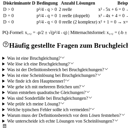
Diskriminante D
Bedingung
Anzahl Lösungen
Beisp
D > 0
p²/4 - q > 0
2 reelle
x² - 5x + 6 = 0
D = 0
p²/4 - q = 0
1 reelle (doppelt)
x² - 4x + 4 = 0
D < 0
p²/4 - q < 0
0 reelle (2 komplexe)
x² + 1 = 0 → x=
PQ-Formel: x₁,₂ = -p/2 ± √(p²/4 - q) | Mitternachtsformel: x₁,₂ = (-b ±
Häufig gestellte Fragen zum Bruchglei
Was ist eine Bruchgleichung?
Wie löse ich eine Bruchgleichung?
Was ist der Definitionsbereich bei Bruchgleichungen?
Was ist eine Scheinlösung bei Bruchgleichungen?
Wie finde ich den Hauptnenner?
Wie gehe ich mit mehreren Brüchen um?
Wann entstehen quadratische Gleichungen?
Was sind Sonderfälle bei Bruchgleichungen?
Wie prüfe ich meine Lösung?
Welche typischen Fehler sollte ich vermeiden?
Warum muss der Definitionsbereich vor dem Lösen feststehen?
Wie unterscheide ich echte Lösungen von Scheinlösungen?