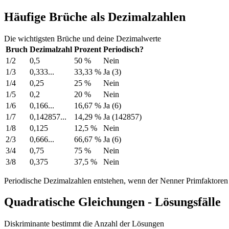
Häufige Brüche als Dezimalzahlen
Die wichtigsten Brüche und deine Dezimalwerte
Bruch
Dezimalzahl
Prozent
Periodisch?
1/2
0,5
50 %
Nein
1/3
0,333...
33,33 %
Ja (3)
1/4
0,25
25 %
Nein
1/5
0,2
20 %
Nein
1/6
0,166...
16,67 %
Ja (6)
1/7
0,142857...
14,29 %
Ja (142857)
1/8
0,125
12,5 %
Nein
2/3
0,666...
66,67 %
Ja (6)
3/4
0,75
75 %
Nein
3/8
0,375
37,5 %
Nein
Periodische Dezimalzahlen entstehen, wenn der Nenner Primfaktoren 
Quadratische Gleichungen - Lösungsfälle
Diskriminante bestimmt die Anzahl der Lösungen