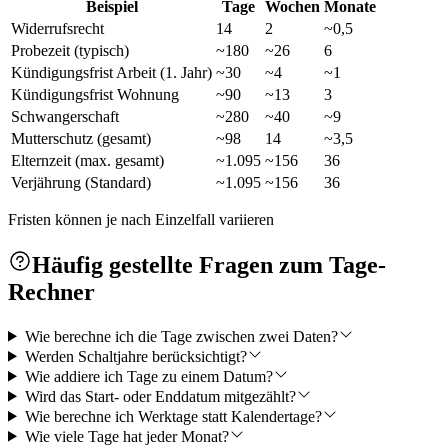
Beispiel
Tage
Wochen
Monate
Widerrufsrecht
14
2
~0,5
Probezeit (typisch)
~180
~26
6
Kündigungsfrist Arbeit (1. Jahr)
~30
~4
~1
Kündigungsfrist Wohnung
~90
~13
3
Schwangerschaft
~280
~40
~9
Mutterschutz (gesamt)
~98
14
~3,5
Elternzeit (max. gesamt)
~1.095
~156
36
Verjährung (Standard)
~1.095
~156
36
Fristen können je nach Einzelfall variieren
Häufig gestellte Fragen zum Tage-
Rechner
Wie berechne ich die Tage zwischen zwei Daten?
Werden Schaltjahre berücksichtigt?
Wie addiere ich Tage zu einem Datum?
Wird das Start- oder Enddatum mitgezählt?
Wie berechne ich Werktage statt Kalendertage?
Wie viele Tage hat jeder Monat?