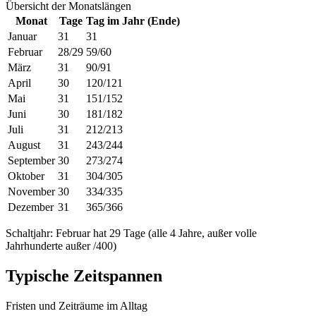
Übersicht der Monatslängen
Monat
Tage
Tag im Jahr (Ende)
Januar
31
31
Februar
28/29
59/60
März
31
90/91
April
30
120/121
Mai
31
151/152
Juni
30
181/182
Juli
31
212/213
August
31
243/244
September
30
273/274
Oktober
31
304/305
November
30
334/335
Dezember
31
365/366
Schaltjahr: Februar hat 29 Tage (alle 4 Jahre, außer volle
Jahrhunderte außer /400)
Typische Zeitspannen
Fristen und Zeiträume im Alltag