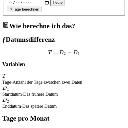
Heute
Tage berechnen
Wie berechne ich das?
ƒ
Datumsdifferenz
=
T = D_2 - D_1
−
T
D
D
2
1
Variablen
T
T
Tage
-
Anzahl der Tage zwischen zwei Daten
D_1
D
1
Startdatum
-
Das frühere Datum
D_2
D
2
Enddatum
-
Das spätere Datum
Tage pro Monat