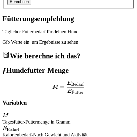
Berechnen
Fütterungsempfehlung
Täglicher Futterbedarf für deinen Hund
Gib Werte ein, um Ergebnisse zu sehen
Wie berechne ich das?
ƒ
Hundefutter-Menge
E
M = \frac{E_{\text{Beda
Bedarf
=
M
E
Futter
Variablen
M
M
Tagesfutter
-
Futtermenge in Gramm
E_{\text{Bedarf}}
E
Bedarf
Kalorienbedarf
-
Nach Gewicht und Aktivität