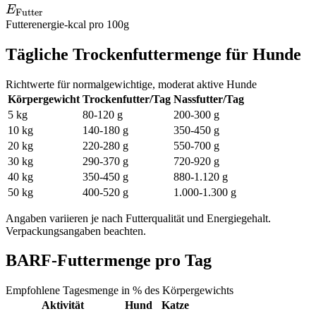
E_{\text{Futter}}
E
Futter
Futterenergie
-
kcal pro 100g
Tägliche Trockenfuttermenge für Hunde
Richtwerte für normalgewichtige, moderat aktive Hunde
Körpergewicht
Trockenfutter/Tag
Nassfutter/Tag
5 kg
80-120 g
200-300 g
10 kg
140-180 g
350-450 g
20 kg
220-280 g
550-700 g
30 kg
290-370 g
720-920 g
40 kg
350-450 g
880-1.120 g
50 kg
400-520 g
1.000-1.300 g
Angaben variieren je nach Futterqualität und Energiegehalt.
Verpackungsangaben beachten.
BARF-Futtermenge pro Tag
Empfohlene Tagesmenge in % des Körpergewichts
Aktivität
Hund
Katze