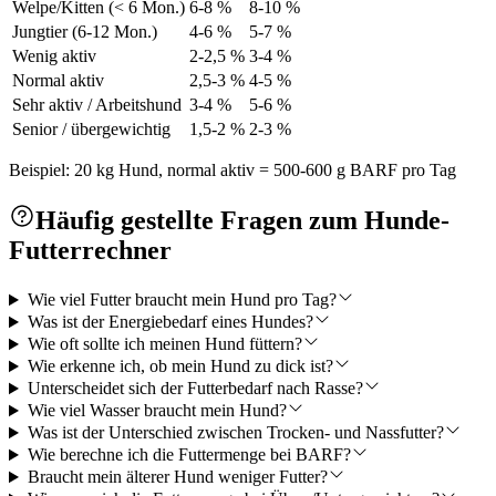
Welpe/Kitten (< 6 Mon.)
6-8 %
8-10 %
Jungtier (6-12 Mon.)
4-6 %
5-7 %
Wenig aktiv
2-2,5 %
3-4 %
Normal aktiv
2,5-3 %
4-5 %
Sehr aktiv / Arbeitshund
3-4 %
5-6 %
Senior / übergewichtig
1,5-2 %
2-3 %
Beispiel: 20 kg Hund, normal aktiv = 500-600 g BARF pro Tag
Häufig gestellte Fragen zum Hunde-
Futterrechner
Wie viel Futter braucht mein Hund pro Tag?
Was ist der Energiebedarf eines Hundes?
Wie oft sollte ich meinen Hund füttern?
Wie erkenne ich, ob mein Hund zu dick ist?
Unterscheidet sich der Futterbedarf nach Rasse?
Wie viel Wasser braucht mein Hund?
Was ist der Unterschied zwischen Trocken- und Nassfutter?
Wie berechne ich die Futtermenge bei BARF?
Braucht mein älterer Hund weniger Futter?