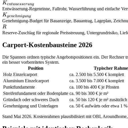
K_{entwaesserung}
K
e
n
tw
a
esser
u
n
g
Entwässerung
-
Regenrinne, Fallrohr, Wasserführung und einfache Ve
K_{genehmigung}
K
g
e
n
e
hmi
gu
n
g
Genehmigung
-
Budget für Bauanzeige, Bauantrag, Lageplan, Zeichnun
R
R
Reserve
-
Zuschlag für regionale Preisstreuung, Untergrundrisiko, Li
Carport-Kostenbausteine 2026
Die Spannen ordnen typische Angebotspositionen ein. Der Rechner t
ein besser vorbereitetes System.
Position
Typischer Rahm
Holz Einzelcarport
ca. 2.500 bis 5.500 € komplett
Aluminium Einzelcarport
ca. 3.500 bis 7.000 € komplett
Punktfundamente
ca. 100 bis 400 € je Pfosten
Streifenfundament oder Bodenplatte
ca. 90 bis 300 € je m²
Gründach oder schweres Dach
ca. 50 bis 120 € je m² zusätzlich
Genehmigung und Unterlagen
ca. 50 € aufwärts oder etwa 1 
Stand Mai 2026. Kostenrahmen plausibilisiert mit OBI, Aroundhome