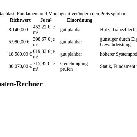
, Dachlast, Fundament und Montageart verändern den Preis spürbar.
Richtwert
Je m²
Einordnung
452,22 € je
8.140,00 €
gut planbar
Holz, Trapezblech
m²
398,67 € je
günstiger durch Ei
5.980,00 €
gut planbar
m²
Gewährleistung
619,33 € je
18.580,00 €
gut planbar
höherer Systemprei
m²
715,95 € je
Genehmigung
30.070,00 €
Statik, Fundament 
m²
prüfen
osten-Rechner