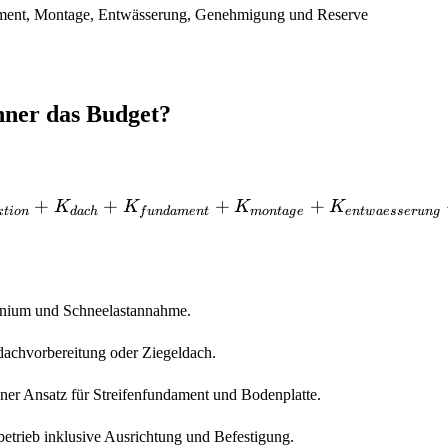
ament, Montage, Entwässerung, Genehmigung und Reserve
hner das Budget?
+
+
+
K_{gesamt}=K_{konstru
+
K
K
K
K
k
t
i
o
n
d
a
c
h
f
u
n
d
am
e
n
t
m
o
n
t
a
g
e
e
n
tw
a
esser
u
n
g
minium und Schneelastannahme.
achvorbereitung oder Ziegeldach.
er Ansatz für Streifenfundament und Bodenplatte.
etrieb inklusive Ausrichtung und Befestigung.