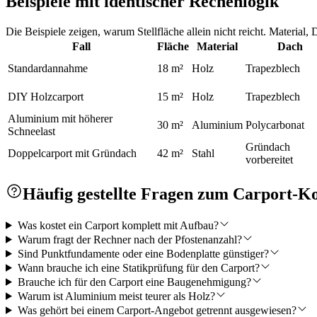
Beispiele mit identischer Rechenlogik
Die Beispiele zeigen, warum Stellfläche allein nicht reicht. Material
Fall
Fläche
Material
Dach
Standardannahme
18 m²
Holz
Trapezblech
DIY Holzcarport
15 m²
Holz
Trapezblech
Aluminium mit höherer
30 m²
Aluminium
Polycarbonat
Schneelast
Gründach
Doppelcarport mit Gründach
42 m²
Stahl
vorbereitet
Häufig gestellte Fragen zum Carport-K
Was kostet ein Carport komplett mit Aufbau?
Warum fragt der Rechner nach der Pfostenanzahl?
Sind Punktfundamente oder eine Bodenplatte günstiger?
Wann brauche ich eine Statikprüfung für den Carport?
Brauche ich für den Carport eine Baugenehmigung?
Warum ist Aluminium meist teurer als Holz?
Was gehört bei einem Carport-Angebot getrennt ausgewiesen?