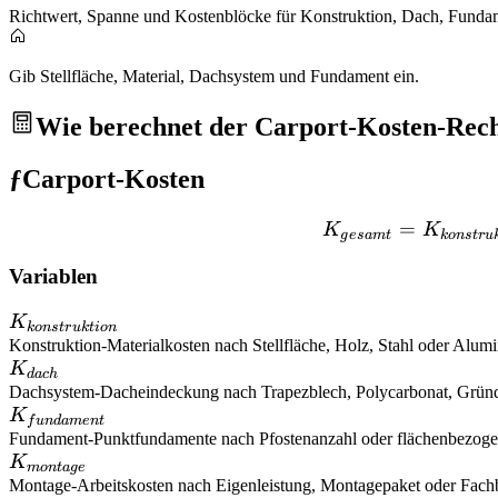
Richtwert, Spanne und Kostenblöcke für Konstruktion, Dach, Fund
Gib Stellfläche, Material, Dachsystem und Fundament ein.
Wie berechnet der Carport-Kosten-Rec
ƒ
Carport-Kosten
=
K
K
g
es
am
t
k
o
n
s
t
r
u
Variablen
K_{konstruktion}
K
k
o
n
s
t
r
u
k
t
i
o
n
Konstruktion
-
Materialkosten nach Stellfläche, Holz, Stahl oder Alu
K_{dach}
K
d
a
c
h
Dachsystem
-
Dacheindeckung nach Trapezblech, Polycarbonat, Gründ
K_{fundament}
K
f
u
n
d
am
e
n
t
Fundament
-
Punktfundamente nach Pfostenanzahl oder flächenbezogen
K_{montage}
K
m
o
n
t
a
g
e
Montage
-
Arbeitskosten nach Eigenleistung, Montagepaket oder Fachb