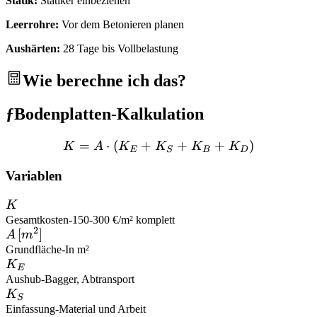
Statik:
Statiker einbeziehen
Leerrohre:
Vor dem Betonieren planen
Aushärten:
28 Tage bis Vollbelastung
Wie berechne ich das?
ƒ
Bodenplatten-Kalkulation
=
⋅
(
+
K = A \cdot (K_E + K_S
+
+
)
K
A
K
K
K
K
E
S
B
D
Variablen
K
K
Gesamtkosten
-
150-300 €/m² komplett
2
A \,
[
]
A
m
[m^2]
Grundfläche
-
In m²
K_E
K
E
Aushub
-
Bagger, Abtransport
K_S
K
S
Einfassung
-
Material und Arbeit