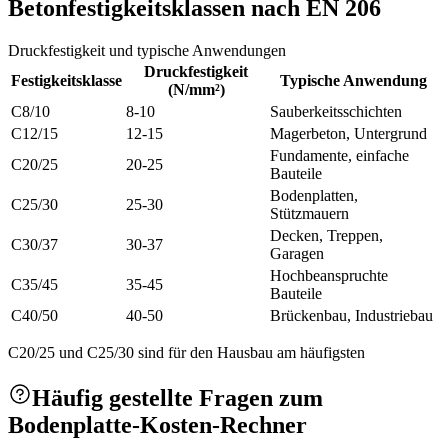
Betonfestigkeitsklassen nach EN 206
Druckfestigkeit und typische Anwendungen
Druckfestigkeit
Festigkeitsklasse
Typische Anwendung
(N/mm²)
C8/10
8-10
Sauberkeitsschichten
C12/15
12-15
Magerbeton, Untergrund
Fundamente, einfache
C20/25
20-25
Bauteile
Bodenplatten,
C25/30
25-30
Stützmauern
Decken, Treppen,
C30/37
30-37
Garagen
Hochbeanspruchte
C35/45
35-45
Bauteile
C40/50
40-50
Brückenbau, Industriebau
C20/25 und C25/30 sind für den Hausbau am häufigsten
Häufig gestellte Fragen zum
Bodenplatte-Kosten-Rechner