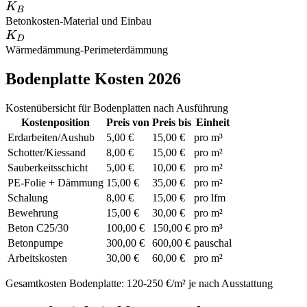
K_B
K
B
Betonkosten
-
Material und Einbau
K_D
K
D
Wärmedämmung
-
Perimeterdämmung
Bodenplatte Kosten 2026
Kostenübersicht für Bodenplatten nach Ausführung
Kostenposition
Preis von
Preis bis
Einheit
Erdarbeiten/Aushub
5,00 €
15,00 €
pro m³
Schotter/Kiessand
8,00 €
15,00 €
pro m²
Sauberkeitsschicht
5,00 €
10,00 €
pro m²
PE-Folie + Dämmung
15,00 €
35,00 €
pro m²
Schalung
8,00 €
15,00 €
pro lfm
Bewehrung
15,00 €
30,00 €
pro m²
Beton C25/30
100,00 €
150,00 €
pro m³
Betonpumpe
300,00 €
600,00 €
pauschal
Arbeitskosten
30,00 €
60,00 €
pro m²
Gesamtkosten Bodenplatte: 120-250 €/m² je nach Ausstattung