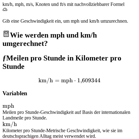
km/h, mph, m/s, Knoten und ft/s mit nachvollziehbarer Formel
Gib eine Geschwindigkeit ein, um mph und km/h umzurechnen.
Wie werden mph und km/h
umgerechnet?
ƒ
Meilen pro Stunde in Kilometer pro
Stunde
km/h
=
mph
\text{km/h} = \text{mph
⋅
1
,
609344
Variablen
\text{mph}
mph
Meilen pro Stunde
-
Geschwindigkeit auf Basis der internationalen
Landmeile pro Stunde.
\text{km/h}
km/h
Kilometer pro Stunde
-
Metrische Geschwindigkeit, wie sie im
deutschsprachigen Alltag meist verwendet wird.