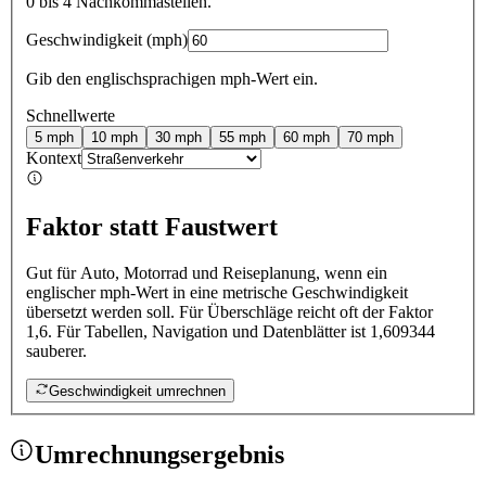
0 bis 4 Nachkommastellen.
Geschwindigkeit
(
mph
)
Gib den englischsprachigen mph-Wert ein.
Schnellwerte
5
mph
10
mph
30
mph
55
mph
60
mph
70
mph
Kontext
Faktor statt Faustwert
Gut für Auto, Motorrad und Reiseplanung, wenn ein
englischer mph-Wert in eine metrische Geschwindigkeit
übersetzt werden soll.
Für Überschläge reicht oft der Faktor
1,6. Für Tabellen, Navigation und Datenblätter ist 1,609344
sauberer.
Geschwindigkeit umrechnen
Umrechnungsergebnis