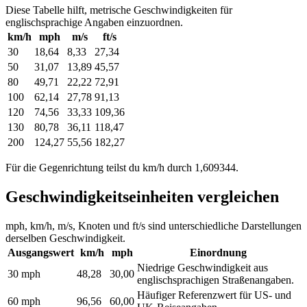
Diese Tabelle hilft, metrische Geschwindigkeiten für
englischsprachige Angaben einzuordnen.
km/h
mph
m/s
ft/s
30
18,64
8,33
27,34
50
31,07
13,89
45,57
80
49,71
22,22
72,91
100
62,14
27,78
91,13
120
74,56
33,33
109,36
130
80,78
36,11
118,47
200
124,27
55,56
182,27
Für die Gegenrichtung teilst du km/h durch 1,609344.
Geschwindigkeitseinheiten vergleichen
mph, km/h, m/s, Knoten und ft/s sind unterschiedliche Darstellungen
derselben Geschwindigkeit.
Ausgangswert
km/h
mph
Einordnung
Niedrige Geschwindigkeit aus
30 mph
48,28
30,00
englischsprachigen Straßenangaben.
Häufiger Referenzwert für US- und
60 mph
96,56
60,00