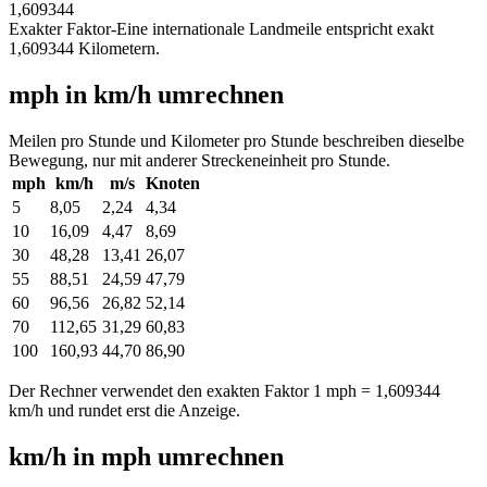
1,609344
Exakter Faktor
-
Eine internationale Landmeile entspricht exakt
1,609344 Kilometern.
mph in km/h umrechnen
Meilen pro Stunde und Kilometer pro Stunde beschreiben dieselbe
Bewegung, nur mit anderer Streckeneinheit pro Stunde.
mph
km/h
m/s
Knoten
5
8,05
2,24
4,34
10
16,09
4,47
8,69
30
48,28
13,41
26,07
55
88,51
24,59
47,79
60
96,56
26,82
52,14
70
112,65
31,29
60,83
100
160,93
44,70
86,90
Der Rechner verwendet den exakten Faktor 1 mph = 1,609344
km/h und rundet erst die Anzeige.
km/h in mph umrechnen