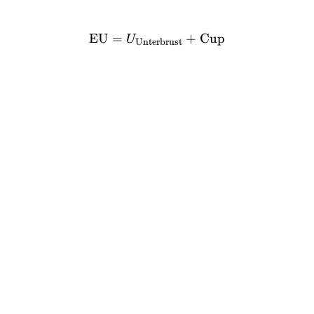
EU
=
\text{EU} = U_{\text{Un
+
Cup
U
Unterbrust