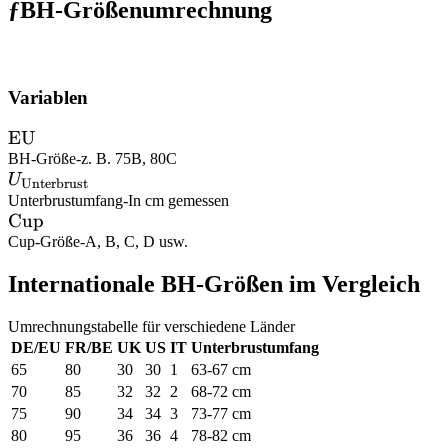
ƒ
BH-Größenumrechnung
Variablen
\text{EU}
EU
BH-Größe
-
z. B. 75B, 80C
U_{\text{Unterbrust}}
U
Unterbrust
Unterbrustumfang
-
In cm gemessen
\text{Cup}
Cup
Cup-Größe
-
A, B, C, D usw.
Internationale BH-Größen im Vergleich
Umrechnungstabelle für verschiedene Länder
DE/EU
FR/BE
UK
US
IT
Unterbrustumfang
65
80
30
30
1
63-67 cm
70
85
32
32
2
68-72 cm
75
90
34
34
3
73-77 cm
80
95
36
36
4
78-82 cm