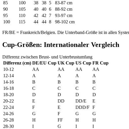
85
100
38
38
5
83-87 cm
90
105
40
40
6
88-92 cm
95
110
42
42
7
93-97 cm
100
115
44
44
8
98-102 cm
FR/BE = Frankreich/Belgien. Die Unterband-Größe ist in allen System
Cup-Größen: Internationaler Vergleich
Differenz zwischen Brust- und Unterbrustumfang
Differenz (cm)
DE/EU Cup
UK Cup
US Cup
FR Cup
10-12
AA
AA
AA
AA
12-14
A
A
A
A
14-16
B
B
B
B
16-18
C
C
C
C
18-20
D
D
D
D
20-22
E
DD
DD/E
E
22-24
F
E
DDD/F
F
24-26
G
F
G
G
26-28
H
FF
H
H
28-30
I
G
I
I