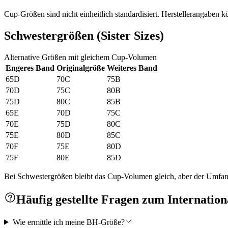
Cup-Größen sind nicht einheitlich standardisiert. Herstellerangaben k
Schwestergrößen (Sister Sizes)
Alternative Größen mit gleichem Cup-Volumen
Engeres Band
Originalgröße
Weiteres Band
65D
70C
75B
70D
75C
80B
75D
80C
85B
65E
70D
75C
70E
75D
80C
75E
80D
85C
70F
75E
80D
75F
80E
85D
Bei Schwestergrößen bleibt das Cup-Volumen gleich, aber der Umfang
Häufig gestellte Fragen zum Internati
Wie ermittle ich meine BH-Größe?